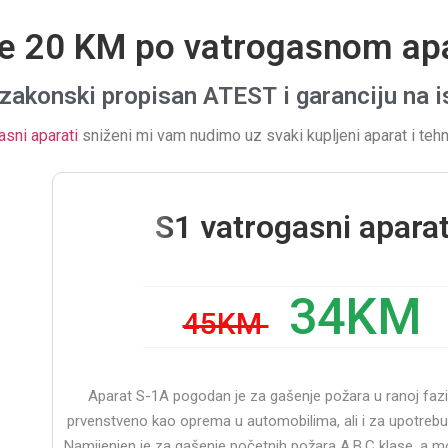
te 20 KM po vatrogasnom ap
zakonski propisan
ATEST
i garanciju na 
asni aparati
sniženi mi vam nudimo uz svaki kupljeni aparat i tehn
S1 vatrogasni apara
34KM
45KM
Aparat S-1A pogodan je za gašenje požara u ranoj fazi.
prvenstveno kao oprema u automobilima, ali i za upotreb
Namijenjen je za gašenje početnih požara A,B,C klase, a mo