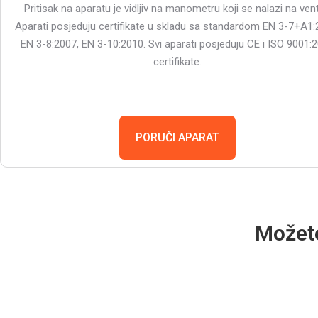
Pritisak na aparatu je vidljiv na manometru koji se nalazi na venti
Aparati posjeduju certifikate u skladu sa standardom EN 3-7+A1:
EN 3-8:2007, EN 3-10:2010. Svi aparati posjeduju CE i ISO 9001:
certifikate.
PORUČI APARAT
Možete