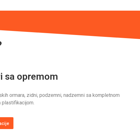
?
ri sa opremom
skih ormara, zidni, podzemni, nadzemni sa kompletnom
 plastifikacijom.
acije