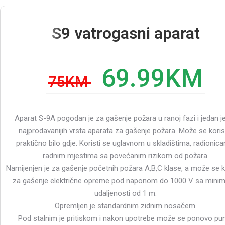
S9 vatrogasni aparat
69.99KM
75KM
Aparat S-9A pogodan je za gašenje požara u ranoj fazi i jedan j
najprodavanijih vrsta aparata za gašenje požara. Može se korist
praktično bilo gdje. Koristi se uglavnom u skladištima, radionic
radnim mjestima sa povećanim rizikom od požara.
Namijenjen je za gašenje početnih požara A,B,C klase, a može se ko
za gašenje električne opreme pod naponom do 1000 V sa minim
udaljenosti od 1 m.
Opremljen je standardnim zidnim nosačem.
Pod stalnim je pritiskom i nakon upotrebe može se ponovo puni