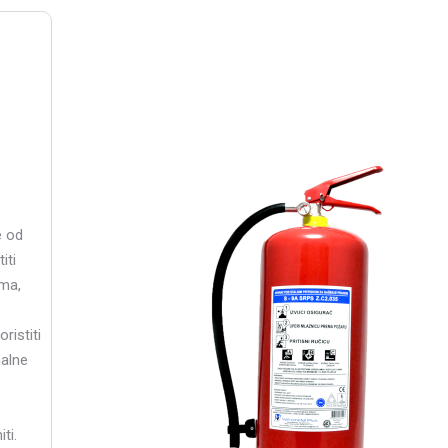
e od
iti
ama,
ristiti
alne
ti.