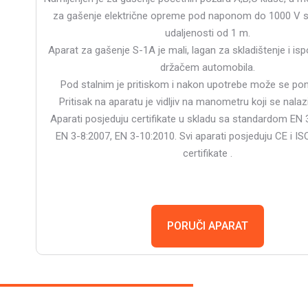
za gašenje električne opreme pod naponom do 1000 V 
udaljenosti od 1 m.
Aparat za gašenje S-1A je mali, lagan za skladištenje i is
držačem automobila.
Pod stalnim je pritiskom i nakon upotrebe može se pon
Pritisak na aparatu je vidljiv na manometru koji se nalazi
Aparati posjeduju certifikate u skladu sa standardom EN
EN 3-8:2007, EN 3-10:2010. Svi aparati posjeduju CE i I
certifikate .
PORUČI APARAT