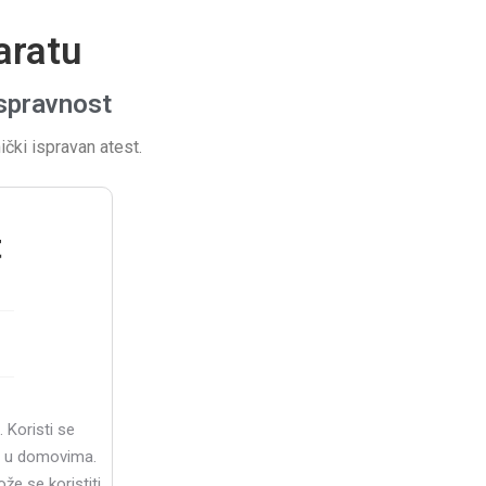
aratu
ispravnost
ički ispravan atest.
t
 Koristi se
u u domovima.
že se koristiti