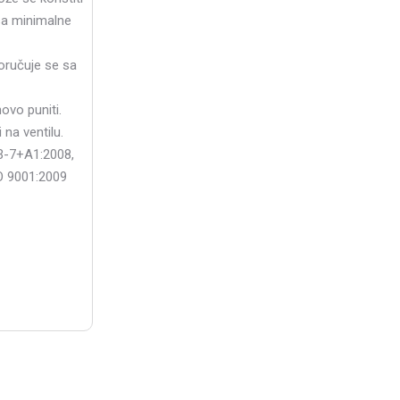
sa minimalne
poručuje se sa
ovo puniti.
 na ventilu.
 3-7+A1:2008,
SO 9001:2009