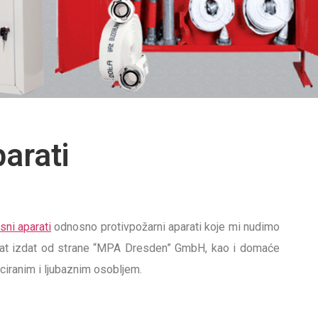
arati
sni aparati
odnosno protivpožarni aparati koje mi nudimo
kat izdat od strane “MPA Dresden” GmbH, kao i domaće
ciranim i ljubaznim osobljem.