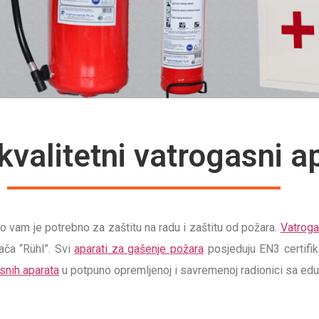
valitetni vatrogasni ap
 vam je potrebno za zaštitu na radu i zaštitu od požara.
Vatroga
ača “Rühl”. Svi
aparati za gašenje požara
posjeduju EN3 certifi
asnih aparata
u potpuno opremljenoj i savremenoj radionici sa edu