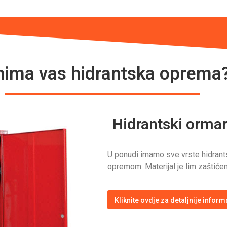
nima vas hidrantska oprema
Hidrantski orma
U ponudi imamo sve vrste hidrant
opremom. Materijal je lim zaštićen
Kliknite ovdje za detaljnije inform