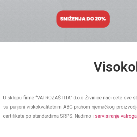
Visokok
U sklopu firme “VATROZAŠTITA” d.o.o Živinice naći ćete sve što
su punjeni viskokvalitetnim ABC prahom njemačkog proizvodj
certifikate po standardima SRPS. Nudimo i
servisiranje vatrog