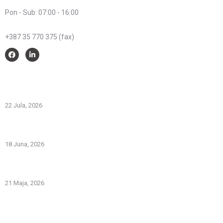
Radno vrijeme:
Pon - Sub: 07:00 - 16:00
Telefon:
+387 35 770 375 (fax)
Savjeti i pomoć
Spriječimo požare na otvorenom – Zaštitimo prirodu i živote
22 Jula, 2026
PREVOZNI APARATI ZA GAŠENJE POŽARA – PRVA LINIJA
ODBRANE OD POŽARA
18 Juna, 2026
Gašenje požara zapaljivih tečnosti: šta treba znati i kako
pravilno reagovati
21 Maja, 2026
Iz naše galerije