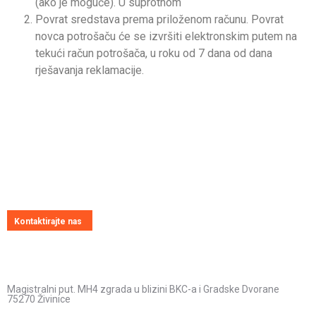
(ako je moguće). U suprotnom
Povrat sredstava prema priloženom računu. Povrat
novca potrošaču će se izvršiti elektronskim putem na
tekući račun potrošača, u roku od 7 dana od dana
rješavanja reklamacije.
Pitajte nas
Uvijek ćemo vrlo rado odgovoriti na svako vaše pitanje, dilemu ili
novonastali problem
Kontaktirajte nas
Kontakt informacije
Adresa:
Magistralni put. MH4 zgrada u blizini BKC-a i Gradske Dvorane
75270 Živinice