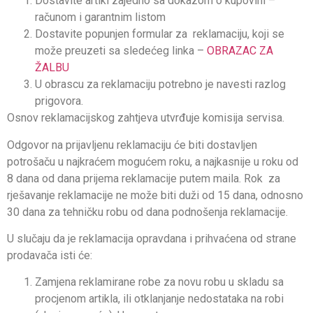
Dostavite artikl zajedno sa dokazom o kupovini –
računom i garantnim listom
Dostavite popunjen formular za reklamaciju, koji se
može preuzeti sa sledećeg linka –
OBRAZAC ZA
ŽALBU
U obrascu za reklamaciju potrebno je navesti razlog
prigovora.
Osnov reklamacijskog zahtjeva utvrđuje komisija servisa.
Odgovor na prijavljenu reklamaciju će biti dostavljen
potrošaču u najkraćem mogućem roku, a najkasnije u roku od
8 dana od dana prijema reklamacije putem maila. Rok za
rješavanje reklamacije ne može biti duži od 15 dana, odnosno
30 dana za tehničku robu od dana podnošenja reklamacije.
U slučaju da je reklamacija opravdana i prihvaćena od strane
prodavača isti će:
Zamjena reklamirane robe za novu robu u skladu sa
procjenom artikla, ili otklanjanje nedostataka na robi