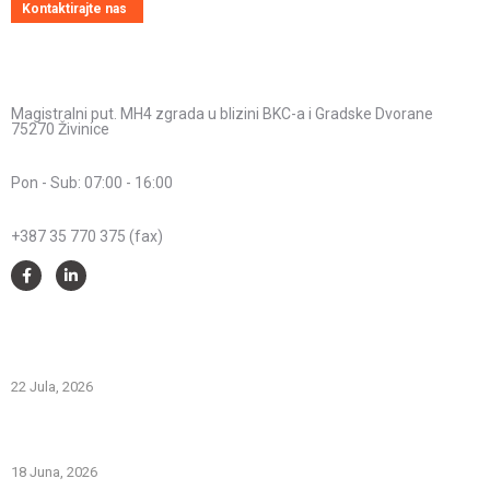
Kontaktirajte nas
Kontakt informacije
Adresa:
Magistralni put. MH4 zgrada u blizini BKC-a i Gradske Dvorane
75270 Živinice
Radno vrijeme:
Pon - Sub: 07:00 - 16:00
Telefon:
+387 35 770 375 (fax)
Savjeti i pomoć
Spriječimo požare na otvorenom – Zaštitimo prirodu i živote
22 Jula, 2026
PREVOZNI APARATI ZA GAŠENJE POŽARA – PRVA LINIJA
ODBRANE OD POŽARA
18 Juna, 2026