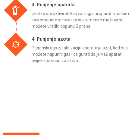
3. Punjenje aparata
Ukoliko ste aktivirali Vaš vatrogasni aparat u našem
savremenom servisu sa savremenim mašinama
možete uraditi dopunu S praha.
4. Punjenje azota
Pogonski gas za aktivaciju aparata je azot, kod nas
možete napuniti gas i osigurati da je Vaš aparat
uvijek spreman za akciju.
Pitajte nas
Uvijek ćemo vrlo rado odgovoriti na svako vaše pitanje, dilemu ili
novonastali problem