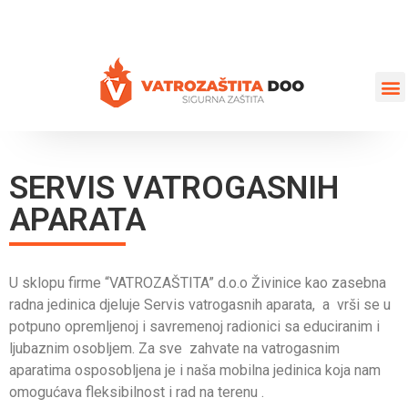
+387 35 77 03 75
vatrozastita@hotmail.com
SERVIS VATROGASNIH
APARATA
U sklopu firme “VATROZAŠTITA” d.o.o Živinice kao zasebna
radna jedinica djeluje Servis vatrogasnih aparata, a vrši se u
potpuno opremljenoj i savremenoj radionici sa educiranim i
ljubaznim osobljem. Za sve zahvate na vatrogasnim
aparatima osposobljena je i naša mobilna jedinica koja nam
omogućava fleksibilnost i rad na terenu .