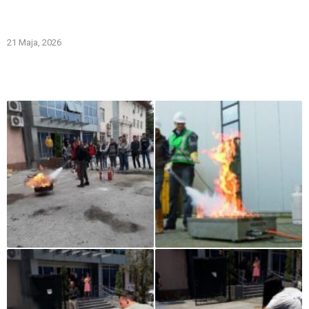
Gašenje požara zapaljivih tečnosti: šta treba znati i kako
pravilno reagovati
21 Maja, 2026
Iz naše galerije