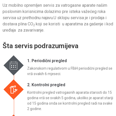
Uz mobilno opremljen servis za vatrogasne aparate našim
poslovnim korisnicima dolazimo pre isteka važećeg roka
servisa uz prethodnu najavu.U sklopu servisa je i prodaja i
dostava plina CO
koji se koristi u aparatima za gašenje i kod
2
uređaja za zavarivanje.
Šta servis podrazumijeva
1. Periodični pregled
Zakonskom regulativom u FBiH periodični pregled se
vrši svakih 6 mjeseci.
2. Kontrolni pregled
Kontrolni pregled vatrogasnih aparata starosti do 15
godina vrši se svakih 5 godina, ukoliko je aparat stariji
od 15 godina onda se kontrolni pregled radi na svake
2 godine.