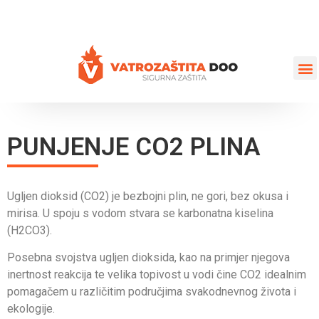
+387 35 77 03 75
vatrozastita@hotmail.com
PUNJENJE CO2 PLINA
Ugljen dioksid (CO2) je bezbojni plin, ne gori, bez okusa i
mirisa. U spoju s vodom stvara se karbonatna kiselina
(H2CO3).
Posebna svojstva ugljen dioksida, kao na primjer njegova
inertnost reakcija te velika topivost u vodi čine CO2 idealnim
pomagačem u različitim područjima svakodnevnog života i
ekologije.