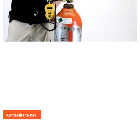
Pitajte nas
Uvijek ćemo vrlo rado odgovoriti na svako vaše pitanje, dilemu ili
novonastali problem
Kontaktirajte nas
Kontakt informacije
Adresa: