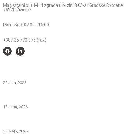
Magistralni put. MH4 zgrada u blizini BKC-a i Gradske Dvorane
75270 Živinice
Radno vrijeme:
Pon - Sub: 07:00 - 16:00
Telefon:
+387 35 770 375 (fax)
Savjeti i pomoć
Spriječimo požare na otvorenom – Zaštitimo prirodu i živote
22 Jula, 2026
PREVOZNI APARATI ZA GAŠENJE POŽARA – PRVA LINIJA
ODBRANE OD POŽARA
18 Juna, 2026
Gašenje požara zapaljivih tečnosti: šta treba znati i kako
pravilno reagovati
21 Maja, 2026