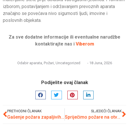
izborom, postavljanjem i održavanjem prevoznih aparata
značajno se povećava nivo sigurnosti ljudi, imovine i
poslovnih objekata.
Za sve dodatne informacije ili eventualne narudžbe
kontaktirajte nas i
Viberom
Odabir aparata
,
Požari
,
Uncategorized
-
18 Juna, 2026
Podijelite ovaj članak
PRETHODNI ČLANAK
SLJEDEĆI ČLANAK
Gašenje požara zapaljivih tečnosti: šta treba znati i kako pravilno reagovati
Spriječimo požare na otvorenom – Zaštitimo prirodu i živote