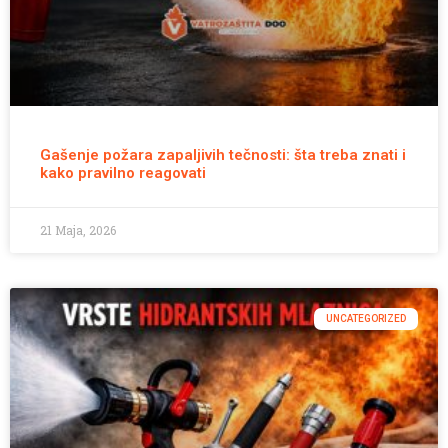
Gašenje požara zapaljivih tečnosti: šta treba znati i
kako pravilno reagovati
21 Maja, 2026
UNCATEGORIZED