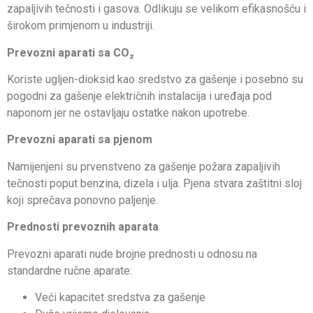
zapaljivih tečnosti i gasova. Odlikuju se velikom efikasnošću i
širokom primjenom u industriji.
Prevozni aparati sa CO₂
Koriste ugljen-dioksid kao sredstvo za gašenje i posebno su
pogodni za gašenje električnih instalacija i uređaja pod
naponom jer ne ostavljaju ostatke nakon upotrebe.
Prevozni aparati sa pjenom
Namijenjeni su prvenstveno za gašenje požara zapaljivih
tečnosti poput benzina, dizela i ulja. Pjena stvara zaštitni sloj
koji sprečava ponovno paljenje.
Prednosti prevoznih aparata
Prevozni aparati nude brojne prednosti u odnosu na
standardne ručne aparate:
Veći kapacitet sredstva za gašenje