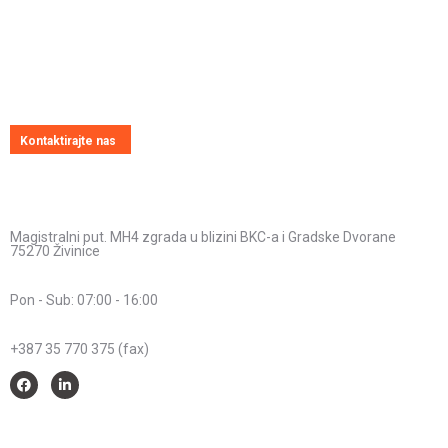
Pitajte nas
Uvijek ćemo vrlo rado odgovoriti na svako vaše pitanje, dilemu ili
novonastali problem
Kontaktirajte nas
Kontakt informacije
Adresa:
Magistralni put. MH4 zgrada u blizini BKC-a i Gradske Dvorane
75270 Živinice
Radno vrijeme:
Pon - Sub: 07:00 - 16:00
Telefon:
+387 35 770 375 (fax)
Savjeti i pomoć