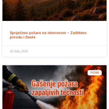
Spriječimo požare na otvorenom – Zaštitimo
prirodu i živote
22 Jula, 2026
POŽARI