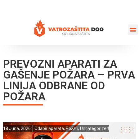
+387 35 77 03 75
vatrozastita@hotmail.com
PREVOZNI APARATI ZA
GAŠENJE POŽARA – PRVA
LINIJA ODBRANE OD
POŽARA
18 Juna, 2026
Odabir aparata
,
Požari
,
Uncategorized