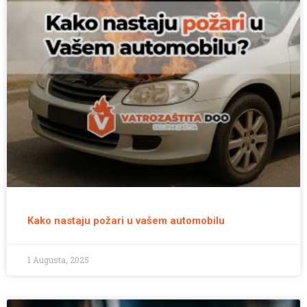
Kako nastaju požari u vašem automobilu
1 Augusta, 2025