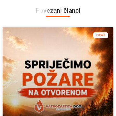
Povezani članci
POŽARI