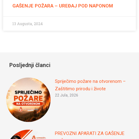
GAŠENJE POŽARA – UREĐAJ POD NAPONOM
13 Augusta, 2024
Posljednji članci
Spriječimo požare na otvorenom –
Zaštitimo prirodu i živote
22 Jula, 2026
PREVOZNI APARATI ZA GAŠENJE