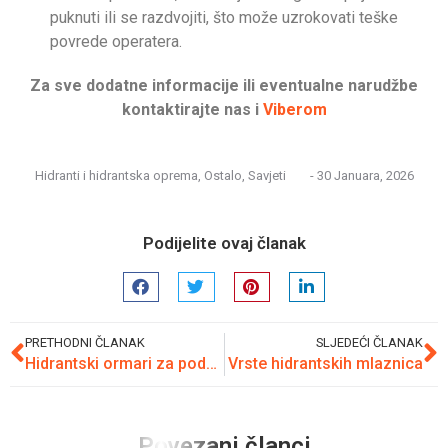
puknuti ili se razdvojiti, što može uzrokovati teške
povrede operatera.
Za sve dodatne informacije ili eventualne narudžbe
kontaktirajte nas i
Viberom
Hidranti i hidrantska oprema
,
Ostalo
,
Savjeti
-
30 Januara, 2026
Podijelite ovaj članak
PRETHODNI ČLANAK
SLJEDEĆI ČLANAK
Hidrantski ormari za podzemni hidrant – zakonom propisana oprema i njihova važnost
Vrste hidrantskih mlaznica
Povezani članci