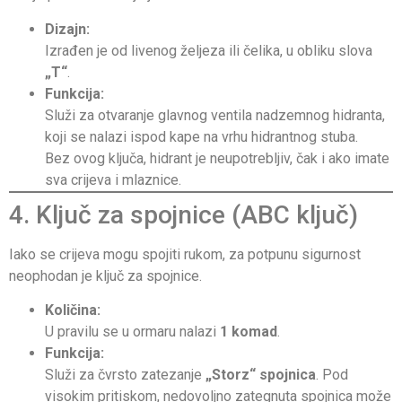
Dizajn:
Izrađen je od livenog željeza ili čelika, u obliku slova
„T“
.
Funkcija:
Služi za otvaranje glavnog ventila nadzemnog hidranta,
koji se nalazi ispod kape na vrhu hidrantnog stuba.
Bez ovog ključa, hidrant je neupotrebljiv, čak i ako imate
sva crijeva i mlaznice.
4. Ključ za spojnice (ABC ključ)
Iako se crijeva mogu spojiti rukom, za potpunu sigurnost
neophodan je ključ za spojnice.
Količina:
U pravilu se u ormaru nalazi
1 komad
.
Funkcija:
Služi za čvrsto zatezanje
„Storz“ spojnica
. Pod
visokim pritiskom, nedovoljno zategnuta spojnica može