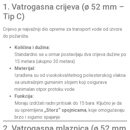
1. Vatrogasna crijeva (ø 52 mm –
Tip C)
Crijevo je najvažniji dio opreme za transport vode od izvora
do požarišta.
Količina i dužina:
Standardno se u ormar postavljaju dva crijeva dužine po
15 metara (ukupno 30 metara).
Materijal:
Izrađena su od visokokvalitetnog poliesterskog vlakna
sa unutrašnjim gumenim slojem koji osigurava
minimalan otpor protoku vode.
Funkcija:
Moraju izdržati radni pritisak do 15 bara. Ključno je da
su opremljena
„Storz“ spojnicama
, koje omogućavaju
brzo i sigurno spajanje.
2. Vatrogasna mlaznica (ø 52 mm