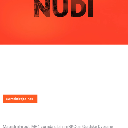
Pitajte nas
Uvijek ćemo vrlo rado odgovoriti na svako vaše pitanje, dilemu ili
novonastali problem
Kontaktirajte nas
Kontakt informacije
Adresa:
Magistralni put. MH4 zgrada u blizini BKC-a i Gradske Dvorane