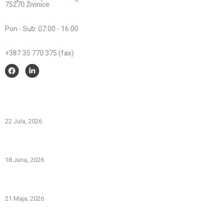
75270 Živinice
Radno vrijeme:
Pon - Sub: 07:00 - 16:00
Telefon:
+387 35 770 375 (fax)
Savjeti i pomoć
Spriječimo požare na otvorenom – Zaštitimo prirodu i živote
22 Jula, 2026
PREVOZNI APARATI ZA GAŠENJE POŽARA – PRVA LINIJA
ODBRANE OD POŽARA
18 Juna, 2026
Gašenje požara zapaljivih tečnosti: šta treba znati i kako
pravilno reagovati
21 Maja, 2026