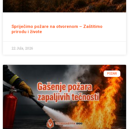
Spriječimo požare na otvorenom – Zaštitimo
prirodu i živote
22 Jula, 2026
POŽARI