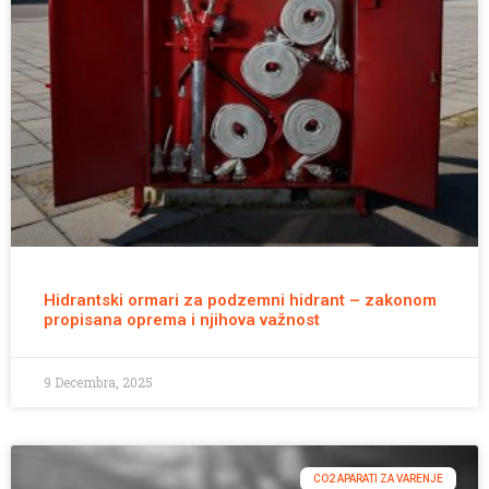
Hidrantski ormari za podzemni hidrant – zakonom
propisana oprema i njihova važnost
9 Decembra, 2025
CO2 APARATI ZA VARENJE