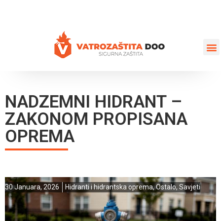
+387 35 77 03 75
vatrozastita@hotmail.com
NADZEMNI HIDRANT –
ZAKONOM PROPISANA
OPREMA
30 Januara, 2026
Hidranti i hidrantska oprema
,
Ostalo
,
Savjeti