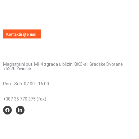
Uvijek ćemo vrlo rado odgovoriti na svako vaše pitanje, dilemu ili
novonastali problem
Kontaktirajte nas
Kontakt informacije
Adresa:
Magistralni put. MH4 zgrada u blizini BKC-a i Gradske Dvorane
75270 Živinice
Radno vrijeme:
Pon - Sub: 07:00 - 16:00
Telefon:
+387 35 770 375 (fax)
Savjeti i pomoć
Spriječimo požare na otvorenom – Zaštitimo prirodu i živote