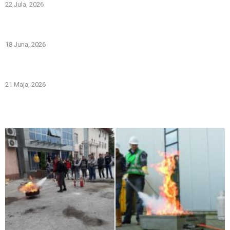
22 Jula, 2026
PREVOZNI APARATI ZA GAŠENJE POŽARA – PRVA LINIJA
ODBRANE OD POŽARA
18 Juna, 2026
Gašenje požara zapaljivih tečnosti: šta treba znati i kako
pravilno reagovati
21 Maja, 2026
Iz naše galerije