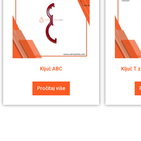
Ključ ABC
Ključ T 
Pročitaj više