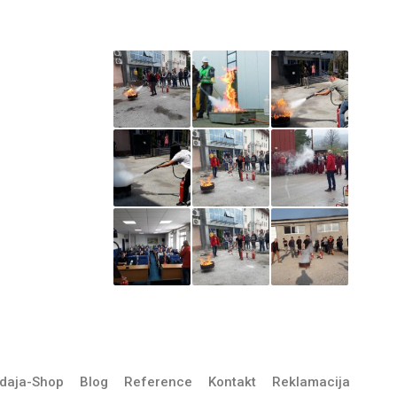
Iz naše galerije
štitimo
ŽARA –
a treba
daja-Shop
Blog
Reference
Kontakt
Reklamacija