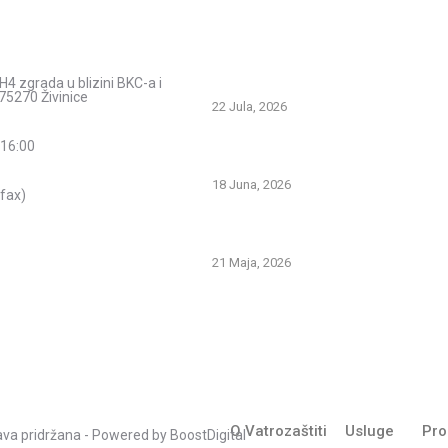
acije
Savjeti i pomoć
Spriječimo požare na otvorenom – Za
H4 zgrada u blizini BKC-a i
prirodu i živote
75270 Živinice
22 Jula, 2026
PREVOZNI APARATI ZA GAŠENJE PO
 16:00
PRVA LINIJA ODBRANE OD POŽARA
18 Juna, 2026
fax)
Gašenje požara zapaljivih tečnosti: št
znati i kako pravilno reagovati
21 Maja, 2026
O Vatrozaštiti
Usluge
Pro
rava pridržana - Powered by
BoostDigital