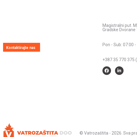
Pitajte nas
Kontakt inform
Adresa:
Uvijek ćemo vrlo rado odgovoriti na svako
Magistralni put. M
vaše pitanje, dilemu ili novonastali problem
Gradske Dvorane 
Radno vrijeme:
Pon - Sub: 07:00 -
Kontaktirajte nas
Telefon:
+387 35 770 375 (
© Vatrozaštita - 2026. Sva p