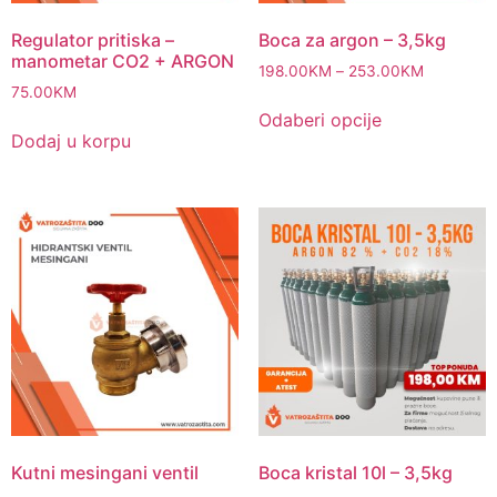
Regulator pritiska –
Boca za argon – 3,5kg
manometar CO2 + ARGON
198.00
KM
–
253.00
KM
75.00
KM
Odaberi opcije
Dodaj u korpu
Kutni mesingani ventil
Boca kristal 10l – 3,5kg