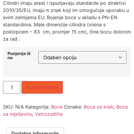
Cilindri imaju atest i ispunjavaju standarde po direktivi
2010/35/EU, imaju π znak koji im omogućuje uporabu u
svim zemljama EU. Bojenje boce u skladu s PN-EN
standardima. Male dimenzije cilindra (visina s
poklopcem – 83 cm, promjer 15 cm), čine bocu dobrom
za rad .
Punjenje ili
ne
Kupite odmah
SKU:
N/A
Kategorija:
Boce
Oznake:
Boca za kisik
,
Boca
za mješavinu
,
Vatrozaštita
Dodatne informacije