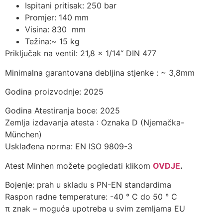
Ispitani pritisak: 250 bar
Promjer: 140 mm
Visina: 830 mm
Težina:~ 15 kg
Priključak na ventil: 21,8 x 1/14“ DIN 477
Minimalna garantovana debljina stjenke : ~ 3,8mm
Godina proizvodnje: 2025
Godina Atestiranja boce: 2025
Zemlja izdavanja atesta : Oznaka D (Njemačka-
München)
Usklađena norma: EN ISO 9809-3
Atest Minhen možete pogledati klikom
OVDJE
.
Bojenje: prah u skladu s PN-EN standardima
Raspon radne temperature: -40 ° C do 50 ° C
π znak – moguća upotreba u svim zemljama EU