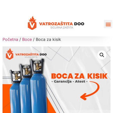
+387 35 77 03 75
vatrozastita@hotmail.com
Početna
/
Boce
/ Boca za kisik