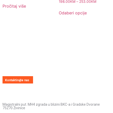
198.00
KM
–
253.00
KM
Pročitaj više
Odaberi opcije
Pitajte nas
Uvijek ćemo vrlo rado odgovoriti na svako vaše pitanje, dilemu ili
novonastali problem
Kontaktirajte nas
Kontakt informacije
Adresa:
Magistralni put. MH4 zgrada u blizini BKC-a i Gradske Dvorane
75270 Živinice