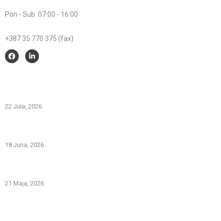
Radno vrijeme:
Pon - Sub: 07:00 - 16:00
Telefon:
+387 35 770 375 (fax)
Savjeti i pomoć
Spriječimo požare na otvorenom – Zaštitimo prirodu i živote
22 Jula, 2026
PREVOZNI APARATI ZA GAŠENJE POŽARA – PRVA LINIJA
ODBRANE OD POŽARA
18 Juna, 2026
Gašenje požara zapaljivih tečnosti: šta treba znati i kako
pravilno reagovati
21 Maja, 2026
Iz naše galerije