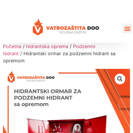
+387 35 77 03 75
vatrozastita@hotmail.com
Početna
/
hidrantska oprema
/
Podzemni
hidrant
/ Hidrantski ormar za podzemni hidrant sa
opremom