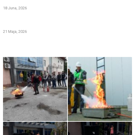
ODBRANE OD POŽARA
18 Juna, 2026
Gašenje požara zapaljivih tečnosti: šta treba znati i kako
pravilno reagovati
21 Maja, 2026
Iz naše galerije