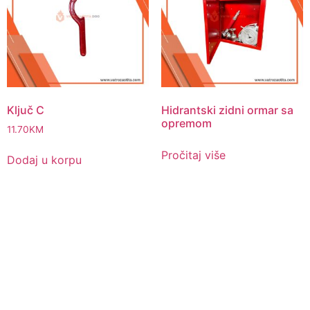
Ključ C
Hidrantski zidni ormar sa
opremom
11.70
KM
Pročitaj više
Dodaj u korpu
Pitajte nas
Uvijek ćemo vrlo rado odgovoriti na svako vaše pitanje, dilemu ili
novonastali problem