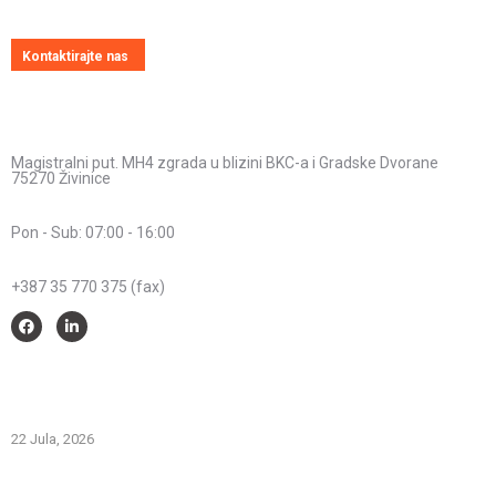
Kontaktirajte nas
Kontakt informacije
Adresa:
Magistralni put. MH4 zgrada u blizini BKC-a i Gradske Dvorane
75270 Živinice
Radno vrijeme:
Pon - Sub: 07:00 - 16:00
Telefon:
+387 35 770 375 (fax)
Savjeti i pomoć
Spriječimo požare na otvorenom – Zaštitimo prirodu i živote
22 Jula, 2026
PREVOZNI APARATI ZA GAŠENJE POŽARA – PRVA LINIJA