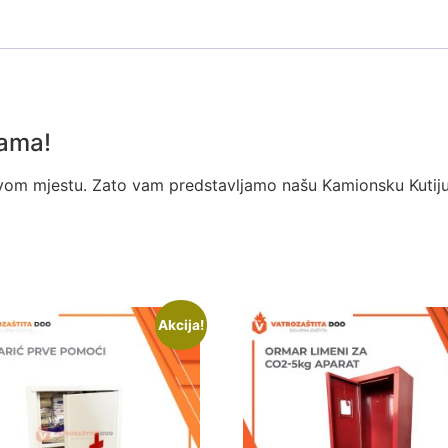
Nama!
 prvom mjestu. Zato vam predstavljamo našu Kamionsku Kutij
Akcija!