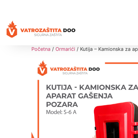
+387 35 77 03 75
vatrozastita@hotmail.com
Početna
/
Ormarići
/ Kutija – Kamionska za a