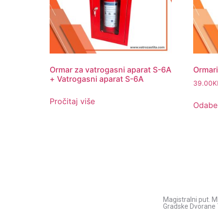
Ormar za vatrogasni aparat S-6A
Ormari
+ Vatrogasni aparat S-6A
39.00
K
Pročitaj više
Odaber
Pitajte nas
Kontakt inform
Adresa:
Uvijek ćemo vrlo rado odgovoriti na svako
Magistralni put. M
vaše pitanje, dilemu ili novonastali problem
Gradske Dvorane 