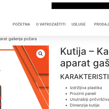
POČETNA
O VATROZAŠTITI
USLUGE
PRODAJ
parat gašenja požara
Kutija – K
aparat ga
KARAKTERIST
Izdržljiva plastika
Prozirni paneli
Unutrašnji pričvršćiv
Dimenzije kutije: