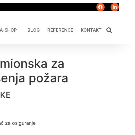
A-SHOP
BLOG
REFERENCE
KONTAKT
amionska za
šenja požara
IKE
ač za osiguranje