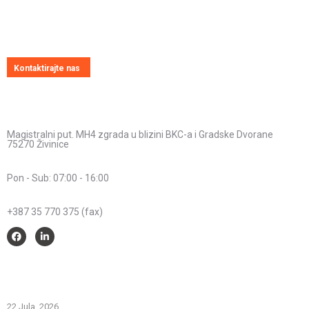
Uvijek ćemo vrlo rado odgovoriti na svako vaše pitanje, dilemu ili
novonastali problem
Kontaktirajte nas
Kontakt informacije
Adresa:
Magistralni put. MH4 zgrada u blizini BKC-a i Gradske Dvorane
75270 Živinice
Radno vrijeme:
Pon - Sub: 07:00 - 16:00
Telefon:
+387 35 770 375 (fax)
Savjeti i pomoć
Spriječimo požare na otvorenom – Zaštitimo prirodu i živote
22 Jula, 2026