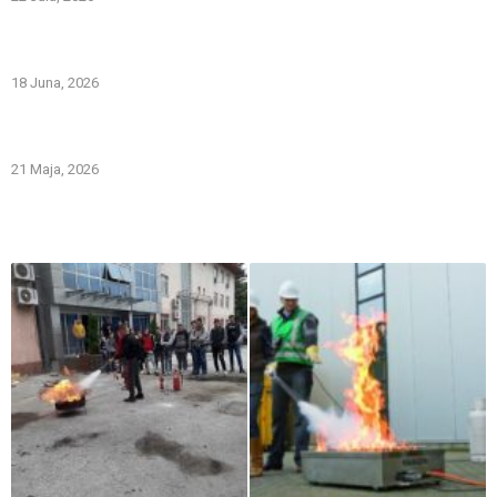
PREVOZNI APARATI ZA GAŠENJE POŽARA – PRVA LINIJA
ODBRANE OD POŽARA
18 Juna, 2026
Gašenje požara zapaljivih tečnosti: šta treba znati i kako
pravilno reagovati
21 Maja, 2026
Iz naše galerije