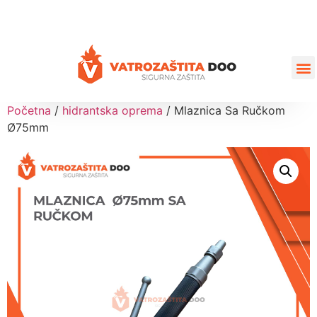
+387 35 77 03 75
vatrozastita@hotmail.com
Početna
/
hidrantska oprema
/ Mlaznica Sa Ručkom
Ø75mm