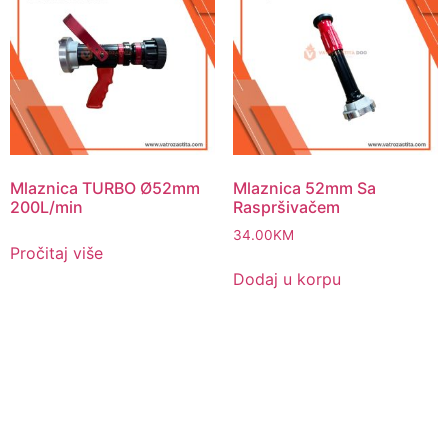
Mlaznica TURBO Ø52mm
Mlaznica 52mm Sa
200L/min
Raspršivačem
34.00
KM
Pročitaj više
Dodaj u korpu
Pitajte nas