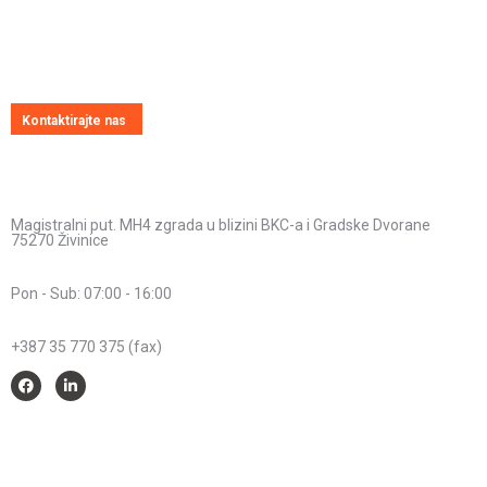
Uvijek ćemo vrlo rado odgovoriti na svako vaše pitanje, dilemu ili
novonastali problem
Kontaktirajte nas
Kontakt informacije
Adresa:
Magistralni put. MH4 zgrada u blizini BKC-a i Gradske Dvorane
75270 Živinice
Radno vrijeme:
Pon - Sub: 07:00 - 16:00
Telefon:
+387 35 770 375 (fax)
Savjeti i pomoć
Spriječimo požare na otvorenom – Zaštitimo prirodu i živote