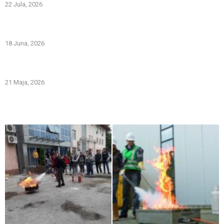
22 Jula, 2026
PREVOZNI APARATI ZA GAŠENJE POŽARA – PRVA LINIJA
ODBRANE OD POŽARA
18 Juna, 2026
Gašenje požara zapaljivih tečnosti: šta treba znati i kako
pravilno reagovati
21 Maja, 2026
Iz naše galerije