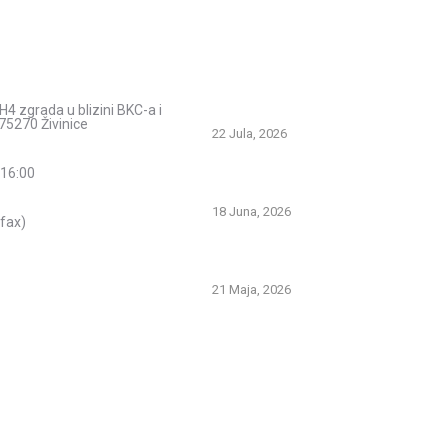
acije
Savjeti i pomoć
Spriječimo požare na otvorenom – Za
H4 zgrada u blizini BKC-a i
prirodu i živote
75270 Živinice
22 Jula, 2026
PREVOZNI APARATI ZA GAŠENJE PO
 16:00
PRVA LINIJA ODBRANE OD POŽARA
18 Juna, 2026
fax)
Gašenje požara zapaljivih tečnosti: št
znati i kako pravilno reagovati
21 Maja, 2026