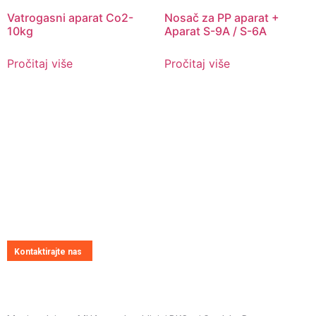
Vatrogasni aparat Co2-
Nosač za PP aparat +
10kg
Aparat S-9A / S-6A
Pročitaj više
Pročitaj više
Pitajte nas
Uvijek ćemo vrlo rado odgovoriti na svako vaše pitanje, dilemu ili
novonastali problem
Kontaktirajte nas
Kontakt informacije
Adresa: