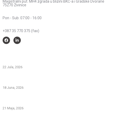
Magistralni put. MH4 zgrada u blizini BKC-a i Gradske Dvorane
75270 Živinice
Radno vrijeme:
Pon - Sub: 07:00 - 16:00
Telefon:
+387 35 770 375 (fax)
Savjeti i pomoć
Spriječimo požare na otvorenom – Zaštitimo prirodu i živote
22 Jula, 2026
PREVOZNI APARATI ZA GAŠENJE POŽARA – PRVA LINIJA
ODBRANE OD POŽARA
18 Juna, 2026
Gašenje požara zapaljivih tečnosti: šta treba znati i kako
pravilno reagovati
21 Maja, 2026