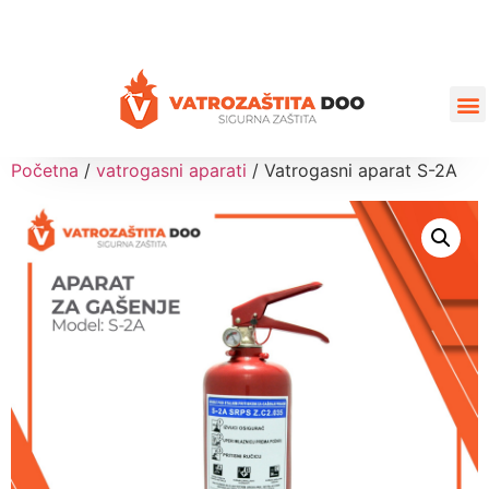
+387 35 77 03 75
vatrozastita@hotmail.com
Početna
/
vatrogasni aparati
/ Vatrogasni aparat S-2A