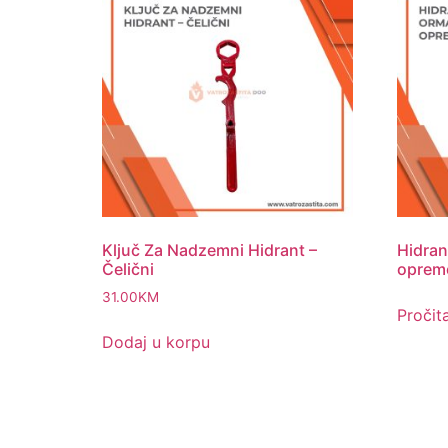
Ključ Za Nadzemni Hidrant –
Hidran
Čelični
opre
31.00
KM
Pročita
Dodaj u korpu