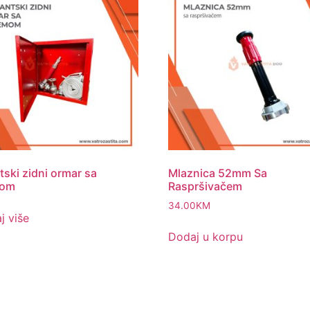
tski zidni ormar sa
Mlaznica 52mm Sa
mom
Raspršivačem
34.00
KM
j više
Dodaj u korpu