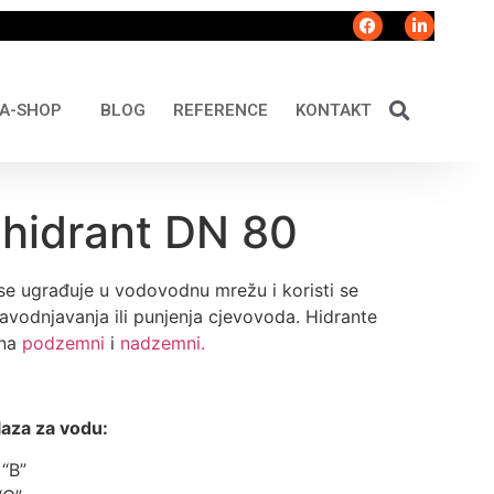
A-SHOP
BLOG
REFERENCE
KONTAKT
hidrant DN 80
e ugrađuje u vodovodnu mrežu i koristi se
avodnjavanja ili punjenja cjevovoda. Hidrante
 na
podzemni
i
nadzemni.
zlaza za vodu:
 “B”