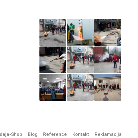
Iz naše galerije
štitimo
ŽARA –
a treba
daja-Shop
Blog
Reference
Kontakt
Reklamacija