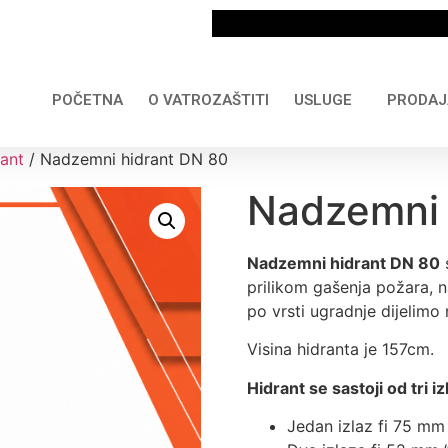
POČETNA
O VATROZAŠTITI
USLUGE
PRODAJ
ant
/ Nadzemni hidrant DN 80
Nadzemni 
Nadzemni hidrant DN 80
s
prilikom gašenja požara, n
po vrsti ugradnje dijelimo
Visina hidranta je 157cm.
Hidrant se sastoji od tri i
Jedan izlaz fi 75 mm