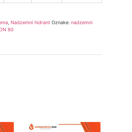
rema
,
Nadzemni hidrant
Oznake:
nadzemni
 DN 80