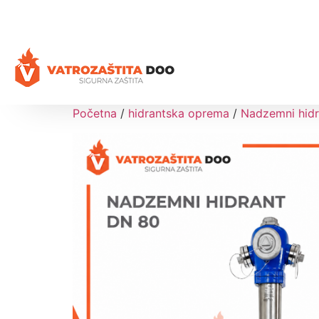
+387 35 77 03 75
vatrozastita@hotmail.com
Početna
/
hidrantska oprema
/
Nadzemni hidr