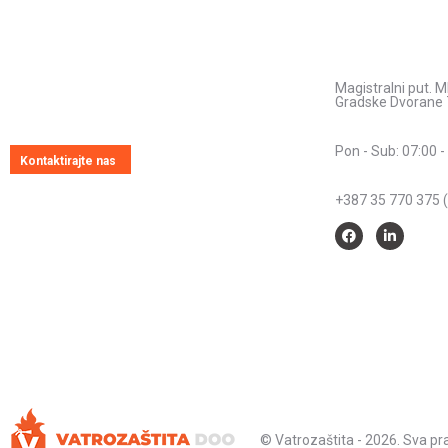
Pitajte nas
Kontakt inform
Adresa:
Uvijek ćemo vrlo rado odgovoriti na svako
Magistralni put. M
vaše pitanje, dilemu ili novonastali problem
Gradske Dvorane 
Radno vrijeme:
Pon - Sub: 07:00 -
Kontaktirajte nas
Telefon:
+387 35 770 375 (
© Vatrozaštita - 2026. Sva p