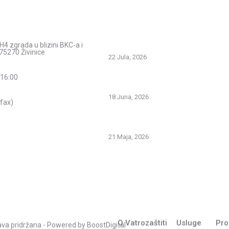
acije
Savjeti i pomoć
Spriječimo požare na otvorenom – Za
H4 zgrada u blizini BKC-a i
prirodu i živote
75270 Živinice
22 Jula, 2026
PREVOZNI APARATI ZA GAŠENJE PO
 16:00
PRVA LINIJA ODBRANE OD POŽARA
18 Juna, 2026
fax)
Gašenje požara zapaljivih tečnosti: št
znati i kako pravilno reagovati
21 Maja, 2026
O Vatrozaštiti
Usluge
Pro
rava pridržana - Powered by
BoostDigital