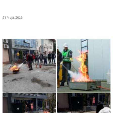
Gašenje požara zapaljivih tečnosti: šta treba znati i kako
pravilno reagovati
21 Maja, 2026
Iz naše galerije