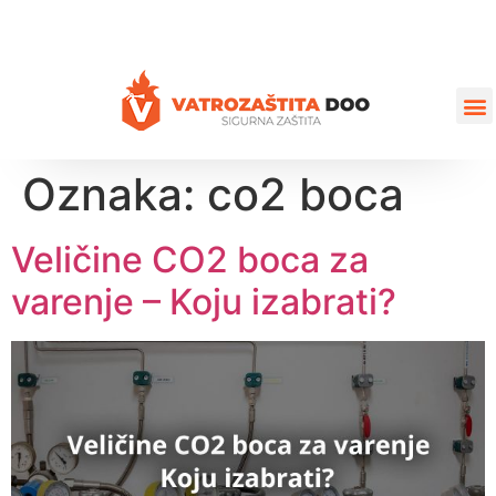
+387 35 77 03 75
vatrozastita@hotmail.com
Oznaka:
co2 boca
Veličine CO2 boca za
varenje – Koju izabrati?