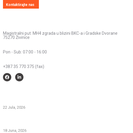
Kontaktirajte nas
Kontakt informacije
Adresa:
Magistralni put. MH4 zgrada u blizini BKC-a i Gradske Dvorane
75270 Živinice
Radno vrijeme:
Pon - Sub: 07:00 - 16:00
Telefon:
+387 35 770 375 (fax)
Savjeti i pomoć
Spriječimo požare na otvorenom – Zaštitimo prirodu i živote
22 Jula, 2026
PREVOZNI APARATI ZA GAŠENJE POŽARA – PRVA LINIJA
ODBRANE OD POŽARA
18 Juna, 2026