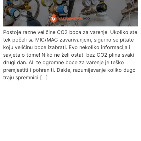
Postoje razne veličine CO2 boca za varenje. Ukoliko ste
tek počeli sa MIG/MAG zavarivanjem, sigurno se pitate
koju veličinu boce izabrati. Evo nekoliko informacija i
savjeta o tome! Niko ne želi ostati bez CO2 plina svaki
drugi dan. Ali te ogromne boce za varenje je teško
premjestiti i pohraniti. Dakle, razumijevanje koliko dugo
traju spremnici […]
Pitajte nas
Uvijek ćemo vrlo rado odgovoriti na svako vaše pitanje, dilemu ili
novonastali problem