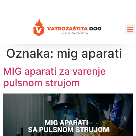
+387 35 77 03 75
vatrozastita@hotmail.com
Oznaka:
mig aparati
MIG aparati za varenje
pulsnom strujom