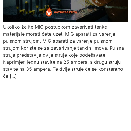
Ukoliko želite MIG postupkom zavarivati tanke
materijale morati ćete uzeti MIG aparati za varenje
pulsnom strujom. MIG aparati za varenje pulsnom
strujom koriste se za zavarivanje tankih limova. Pulsna
struja predstavlja dvije struje koje podešavate.
Naprimjer, jednu stavite na 25 ampera, a drugu struju
stavite na 35 ampera. Te dvije struje će se konstantno
će […]
Pitajte nas
Uvijek ćemo vrlo rado odgovoriti na svako vaše pitanje, dilemu ili
novonastali problem