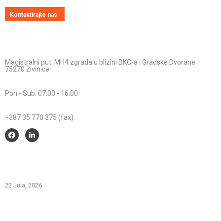
Kontaktirajte nas
Kontakt informacije
Adresa:
Magistralni put. MH4 zgrada u blizini BKC-a i Gradske Dvorane
75270 Živinice
Radno vrijeme:
Pon - Sub: 07:00 - 16:00
Telefon:
+387 35 770 375 (fax)
Savjeti i pomoć
Spriječimo požare na otvorenom – Zaštitimo prirodu i živote
22 Jula, 2026
PREVOZNI APARATI ZA GAŠENJE POŽARA – PRVA LINIJA
ODBRANE OD POŽARA