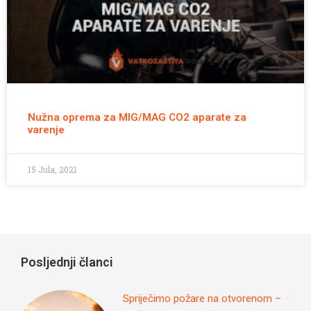
Nužna oprema za MIG/MAG CO2 aparate za
varenje
15 Jula, 2021
Posljednji članci
Spriječimo požare na otvorenom –