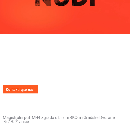
Pitajte nas
Uvijek ćemo vrlo rado odgovoriti na svako vaše pitanje, dilemu ili
novonastali problem
Kontaktirajte nas
Kontakt informacije
Adresa:
Magistralni put. MH4 zgrada u blizini BKC-a i Gradske Dvorane
75270 Živinice
Radno vrijeme: