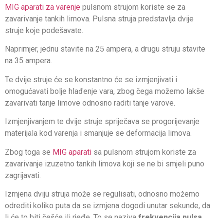
MIG aparati za varenje
pulsnom strujom koriste se za
zavarivanje tankih limova. Pulsna struja predstavlja dvije
struje koje podešavate.
Naprimjer, jednu stavite na 25 ampera, a drugu struju stavite
na 35 ampera.
Te dvije struje će se konstantno će se izmjenjivati i
omogućavati bolje hlađenje vara, zbog čega možemo lakše
zavarivati tanje limove odnosno raditi tanje varove.
Izmjenjivanjem te dvije struje spriječava se progorijevanje
materijala kod varenja i smanjuje se deformacija limova.
Zbog toga se
MIG aparati
sa pulsnom strujom koriste za
zavarivanje izuzetno tankih limova koji se ne bi smjeli puno
zagrijavati.
Izmjena dviju struja može se regulisati, odnosno možemo
odrediti koliko puta da se izmjena dogodi unutar sekunde, da
li će to biti češće ili rjeđe. To se naziva
frekvencija pulsa.