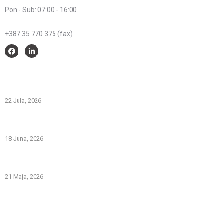
Pon - Sub: 07:00 - 16:00
Telefon:
+387 35 770 375 (fax)
Savjeti i pomoć
Spriječimo požare na otvorenom – Zaštitimo prirodu i živote
22 Jula, 2026
PREVOZNI APARATI ZA GAŠENJE POŽARA – PRVA LINIJA
ODBRANE OD POŽARA
18 Juna, 2026
Gašenje požara zapaljivih tečnosti: šta treba znati i kako
pravilno reagovati
21 Maja, 2026
Iz naše galerije