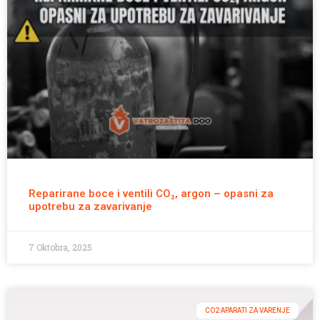
Reparirane boce i ventili CO₂, argon – opasni za
upotrebu za zavarivanje
7 Oktobra, 2025
CO2 APARATI ZA VARENJE