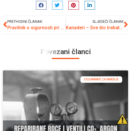
PRETHODNI ČLANAK
SLJEDEĆI ČLANAK
Pravilnik o sigurnosti pri radu sa električnom energijom
Kanaderi – Sve što trebate znati
Povezani članci
CO2 APARATI ZA VARENJE