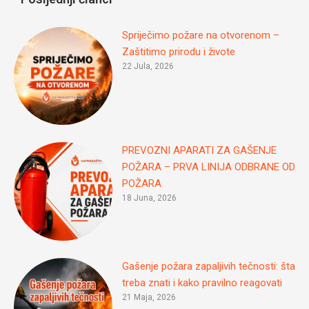
Spriječimo požare na otvorenom –
Zaštitimo prirodu i živote
22 Jula, 2026
PREVOZNI APARATI ZA GAŠENJE
POŽARA – PRVA LINIJA ODBRANE OD
POŽARA
18 Juna, 2026
Gašenje požara zapaljivih tečnosti: šta
treba znati i kako pravilno reagovati
21 Maja, 2026