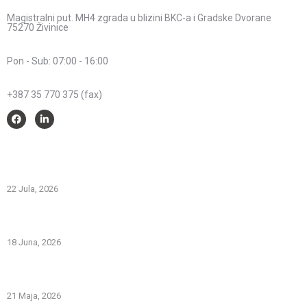
Adresa:
Magistralni put. MH4 zgrada u blizini BKC-a i Gradske Dvorane
75270 Živinice
Radno vrijeme:
Pon - Sub: 07:00 - 16:00
Telefon:
+387 35 770 375 (fax)
Savjeti i pomoć
Spriječimo požare na otvorenom – Zaštitimo prirodu i živote
22 Jula, 2026
PREVOZNI APARATI ZA GAŠENJE POŽARA – PRVA LINIJA
ODBRANE OD POŽARA
18 Juna, 2026
Gašenje požara zapaljivih tečnosti: šta treba znati i kako
pravilno reagovati
21 Maja, 2026