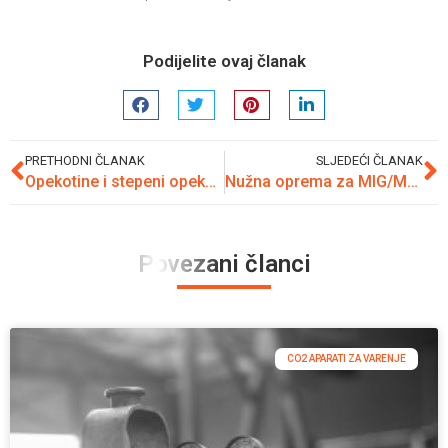
Podijelite ovaj članak
PRETHODNI ČLANAK
SLJEDEĆI ČLANAK
Opekotine i stepeni opekotina
Nužna oprema za MIG/MAG CO2 aparate za varenje
Povezani članci
CO2 APARATI ZA VARENJE