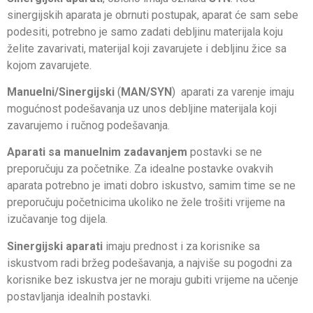
sinergijskih aparata je obrnuti postupak, aparat će sam sebe
podesiti, potrebno je samo zadati debljinu materijala koju
želite zavarivati, materijal koji zavarujete i debljinu žice sa
kojom zavarujete.
Manuelni/Sinergijski
(
MAN/SYN
) aparati za varenje imaju
mogućnost podešavanja uz unos debljine materijala koji
zavarujemo i ručnog podešavanja.
Aparati sa manuelnim zadavanjem
postavki se ne
preporučuju za početnike. Za idealne postavke ovakvih
aparata potrebno je imati dobro iskustvo, samim time se ne
preporučuju početnicima ukoliko ne žele trošiti vrijeme na
izučavanje tog dijela.
Sinergijski aparati
imaju prednost i za korisnike sa
iskustvom radi bržeg podešavanja, a najviše su pogodni za
korisnike bez iskustva jer ne moraju gubiti vrijeme na učenje
postavljanja idealnih postavki.