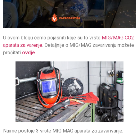
U ovom blogu ćemo pojasniti koje su to vrste
MIG/MAG CO2
aparata za varenje
. Detaljnije o MIG/MAG zavarivanju možete
pročitati
ovdje
.
Naime postoje 3 vrste MIG MAG aparata za zavarivanje: