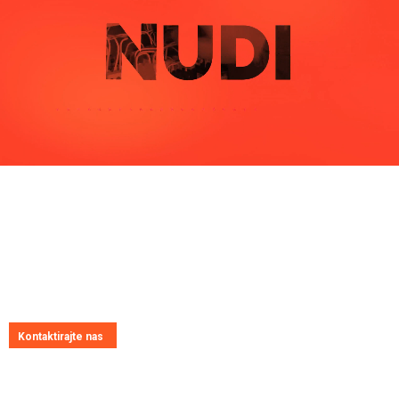
Pitajte nas
Uvijek ćemo vrlo rado odgovoriti na svako vaše pitanje, dilemu ili
novonastali problem
Kontaktirajte nas
Kontakt informacije