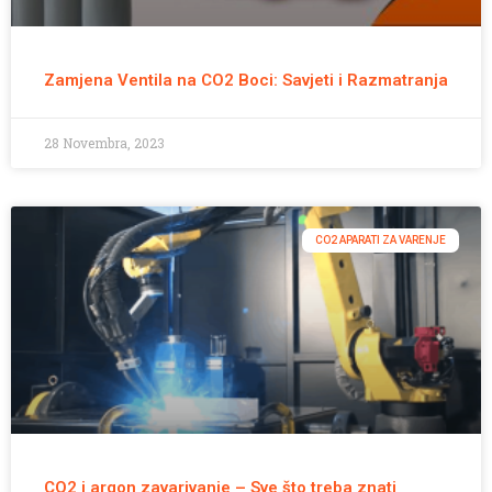
Zamjena Ventila na CO2 Boci: Savjeti i Razmatranja
28 Novembra, 2023
CO2 APARATI ZA VARENJE
CO2 i argon zavarivanje – Sve što treba znati