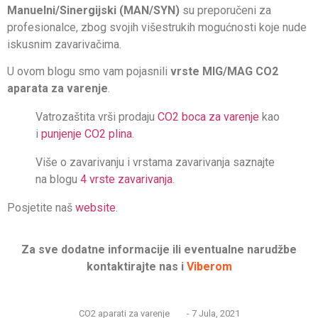
Manuelni/Sinergijski (MAN/SYN)
su preporučeni za
profesionalce, zbog svojih višestrukih mogućnosti koje nude
iskusnim zavarivačima.
U ovom blogu smo vam pojasnili
vrste MIG/MAG CO2
aparata za varenje
.
Vatrozaštita vrši prodaju
CO2 boca za varenje
kao
i
punjenje CO2 plina
.
Više o zavarivanju i vrstama zavarivanja saznajte
na blogu
4 vrste zavarivanja
.
Posjetite naš
website
.
Za sve dodatne informacije ili eventualne narudžbe
kontaktirajte nas i
Viberom
CO2 aparati za varenje
-
7 Jula, 2021