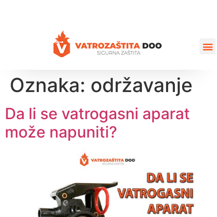
+387 35 77 03 75
vatrozastita@hotmail.com
Oznaka:
održavanje
Da li se vatrogasni aparat
može napuniti?