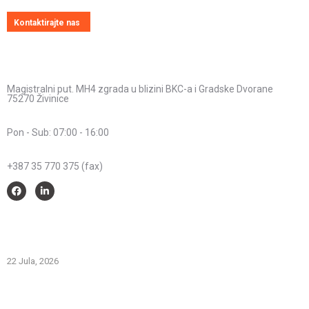
Kontaktirajte nas
Kontakt informacije
Adresa:
Magistralni put. MH4 zgrada u blizini BKC-a i Gradske Dvorane
75270 Živinice
Radno vrijeme:
Pon - Sub: 07:00 - 16:00
Telefon:
+387 35 770 375 (fax)
Savjeti i pomoć
Spriječimo požare na otvorenom – Zaštitimo prirodu i živote
22 Jula, 2026
PREVOZNI APARATI ZA GAŠENJE POŽARA – PRVA LINIJA
ODBRANE OD POŽARA