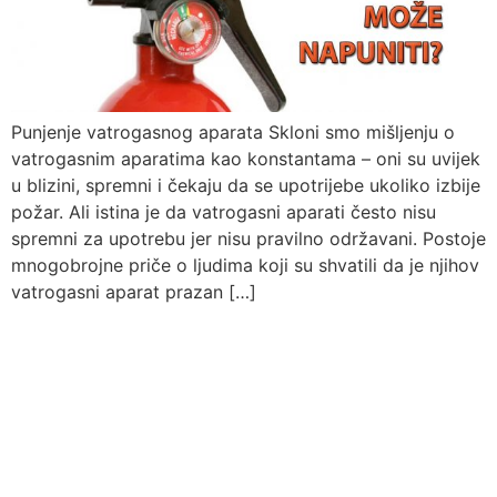
Punjenje vatrogasnog aparata Skloni smo mišljenju o
vatrogasnim aparatima kao konstantama – oni su uvijek
u blizini, spremni i čekaju da se upotrijebe ukoliko izbije
požar. Ali istina je da vatrogasni aparati često nisu
spremni za upotrebu jer nisu pravilno održavani. Postoje
mnogobrojne priče o ljudima koji su shvatili da je njihov
vatrogasni aparat prazan […]
Pitajte nas
Uvijek ćemo vrlo rado odgovoriti na svako vaše pitanje, dilemu ili
novonastali problem