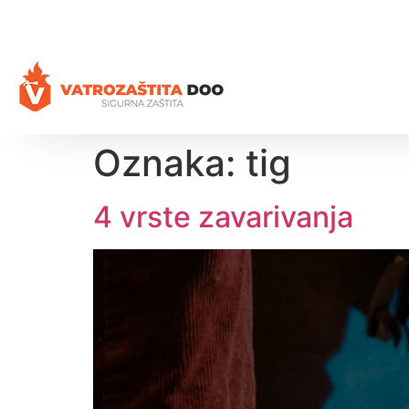
+387 35 77 03 75
vatrozastita@hotmail.com
Oznaka:
tig
4 vrste zavarivanja