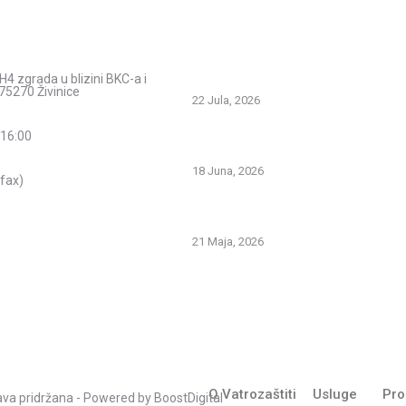
acije
Savjeti i pomoć
Spriječimo požare na otvorenom – Za
H4 zgrada u blizini BKC-a i
prirodu i živote
75270 Živinice
22 Jula, 2026
PREVOZNI APARATI ZA GAŠENJE PO
 16:00
PRVA LINIJA ODBRANE OD POŽARA
18 Juna, 2026
fax)
Gašenje požara zapaljivih tečnosti: št
znati i kako pravilno reagovati
21 Maja, 2026
O Vatrozaštiti
Usluge
Pro
rava pridržana - Powered by
BoostDigital