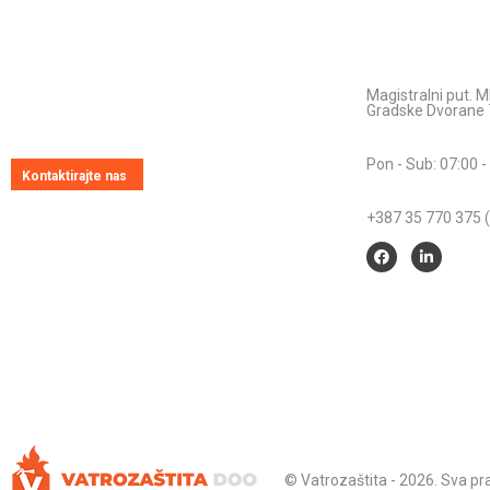
Pitajte nas
Kontakt inform
Adresa:
Uvijek ćemo vrlo rado odgovoriti na svako
Magistralni put. M
vaše pitanje, dilemu ili novonastali problem
Gradske Dvorane 
Radno vrijeme:
Pon - Sub: 07:00 -
Kontaktirajte nas
Telefon:
+387 35 770 375 (
© Vatrozaštita - 2026. Sva p