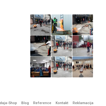
Iz naše galerije
štitimo
ŽARA –
a treba
daja-Shop
Blog
Reference
Kontakt
Reklamacija