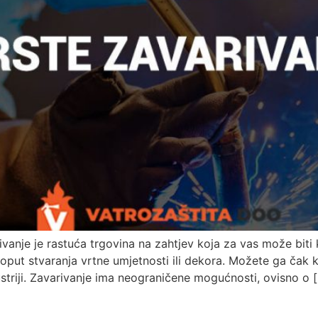
vanje je rastuća trgovina na zahtjev koja za vas može biti k
oput stvaranja vrtne umjetnosti ili dekora. Možete ga čak k
ustriji. Zavarivanje ima neograničene mogućnosti, ovisno o 