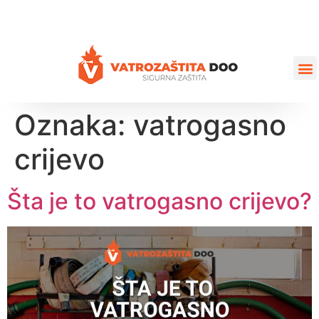
+387 35 77 03 75
vatrozastita@hotmail.com
Oznaka:
vatrogasno
crijevo
Šta je to vatrogasno crijevo?