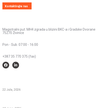
Kontaktirajte nas
Kontakt informacije
Adresa:
Magistralni put. MH4 zgrada u blizini BKC-a i Gradske Dvorane
75270 Živinice
Radno vrijeme:
Pon - Sub: 07:00 - 16:00
Telefon:
+387 35 770 375 (fax)
Savjeti i pomoć
Spriječimo požare na otvorenom – Zaštitimo prirodu i živote
22 Jula, 2026
PREVOZNI APARATI ZA GAŠENJE POŽARA – PRVA LINIJA
ODBRANE OD POŽARA