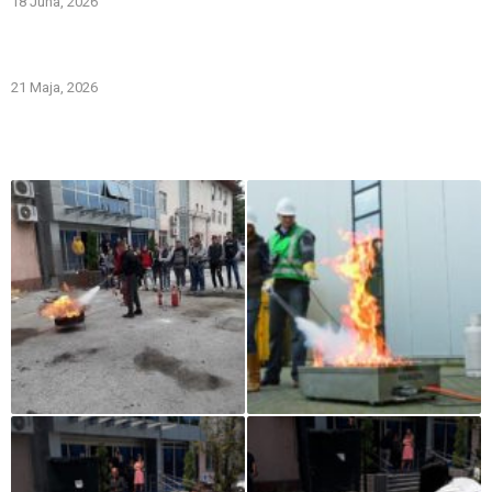
18 Juna, 2026
Gašenje požara zapaljivih tečnosti: šta treba znati i kako
pravilno reagovati
21 Maja, 2026
Iz naše galerije