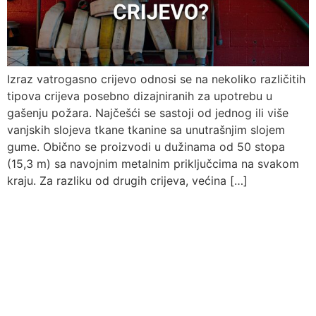
Izraz vatrogasno crijevo odnosi se na nekoliko različitih
tipova crijeva posebno dizajniranih za upotrebu u
gašenju požara. Najčešći se sastoji od jednog ili više
vanjskih slojeva tkane tkanine sa unutrašnjim slojem
gume. Obično se proizvodi u dužinama od 50 stopa
(15,3 m) sa navojnim metalnim priključcima na svakom
kraju. Za razliku od drugih crijeva, većina […]
Pitajte nas
Uvijek ćemo vrlo rado odgovoriti na svako vaše pitanje, dilemu ili
novonastali problem