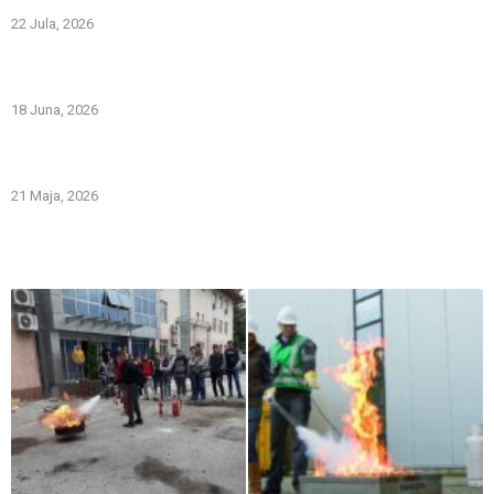
22 Jula, 2026
PREVOZNI APARATI ZA GAŠENJE POŽARA – PRVA LINIJA
ODBRANE OD POŽARA
18 Juna, 2026
Gašenje požara zapaljivih tečnosti: šta treba znati i kako
pravilno reagovati
21 Maja, 2026
Iz naše galerije