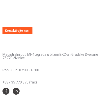
Uvijek ćemo vrlo rado odgovoriti na svako vaše pitanje, dilemu ili
novonastali problem
Kontaktirajte nas
Kontakt informacije
Adresa:
Magistralni put. MH4 zgrada u blizini BKC-a i Gradske Dvorane
75270 Živinice
Radno vrijeme:
Pon - Sub: 07:00 - 16:00
Telefon:
+387 35 770 375 (fax)
Savjeti i pomoć
Spriječimo požare na otvorenom – Zaštitimo prirodu i živote