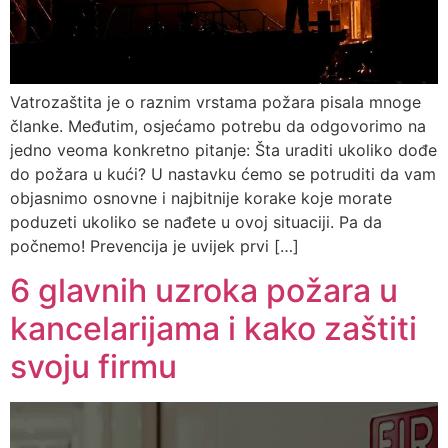
Vatrozaštita je o raznim vrstama požara pisala mnoge
članke. Međutim, osjećamo potrebu da odgovorimo na
jedno veoma konkretno pitanje: Šta uraditi ukoliko dođe
do požara u kući? U nastavku ćemo se potruditi da vam
objasnimo osnovne i najbitnije korake koje morate
poduzeti ukoliko se nađete u ovoj situaciji. Pa da
počnemo! Prevencija je uvijek prvi […]
6 glavnih uzroka požara u
kancelarijama i kako zaštiti
svoju firmu