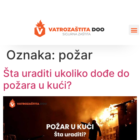
+387 35 77 03 75
vatrozastita@hotmail.com
Oznaka:
požar
Šta uraditi ukoliko dođe do
požara u kući?