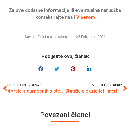
Za sve dodatne informacije ili eventualne narudžbe
kontaktirajte nas i
Viberom
Savjeti
,
Zaštita od požara
-
25 Februara, 2021
Podijelite ovaj članak
PRETHODNI ČLANAK
SLJEDEĆI ČLANAK
4 vrste sigurnosnih sistema za zaštitu vaše firme
Statički elektricitet i inertne atmosfere
Povezani članci