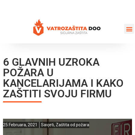
+387 35 77 03 75
vatrozastita@hotmail.com
6 GLAVNIH UZROKA
POŽARA U
KANCELARIJAMA I KAKO
ZAŠTITI SVOJU FIRMU
25 Februara, 2021
Savjeti
,
Zaštita od požara