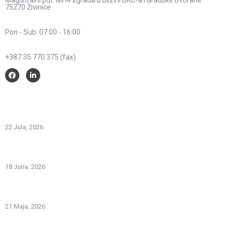
Magistralni put. MH4 zgrada u blizini BKC-a i Gradske Dvorane
75270 Živinice
Radno vrijeme:
Pon - Sub: 07:00 - 16:00
Telefon:
+387 35 770 375 (fax)
Savjeti i pomoć
Spriječimo požare na otvorenom – Zaštitimo prirodu i živote
22 Jula, 2026
PREVOZNI APARATI ZA GAŠENJE POŽARA – PRVA LINIJA
ODBRANE OD POŽARA
18 Juna, 2026
Gašenje požara zapaljivih tečnosti: šta treba znati i kako
pravilno reagovati
21 Maja, 2026