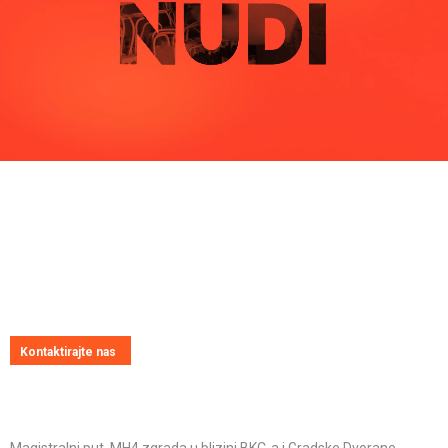
Pitajte nas
Uvijek ćemo vrlo rado odgovoriti na svako vaše pitanje, dilemu ili
novonastali problem
Kontaktirajte nas
Kontakt informacije
Adresa: