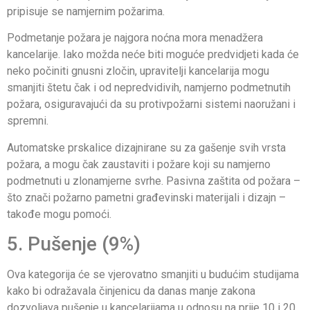
pripisuje se namjernim požarima.
Podmetanje požara je najgora noćna mora menadžera
kancelarije. Iako možda neće biti moguće predvidjeti kada će
neko počiniti gnusni zločin, upravitelji kancelarija mogu
smanjiti štetu čak i od nepredvidivih, namjerno podmetnutih
požara, osiguravajući da su protivpožarni sistemi naoružani i
spremni.
Automatske prskalice dizajnirane su za gašenje svih vrsta
požara, a mogu čak zaustaviti i požare koji su namjerno
podmetnuti u zlonamjerne svrhe. Pasivna zaštita od požara –
što znači požarno pametni građevinski materijali i dizajn –
takođe mogu pomoći.
5. Pušenje (9%)
Ova kategorija će se vjerovatno smanjiti u budućim studijama
kako bi odražavala činjenicu da danas manje zakona
dozvoljava pušenje u kancelarijama u odnosu na prije 10 i 20