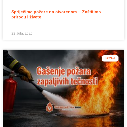
Spriječimo požare na otvorenom – Zaštitimo
prirodu i živote
22 Jula, 2026
POŽARI