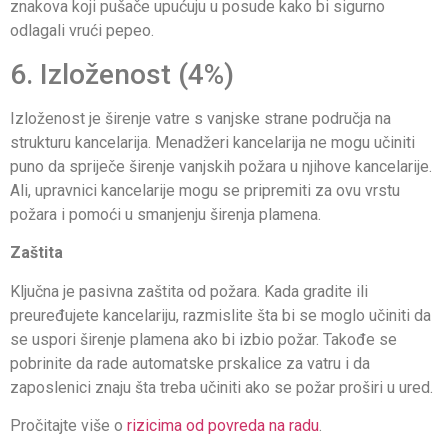
znakova koji pušače upućuju u posude kako bi sigurno
odlagali vrući pepeo.
6. Izloženost (4%)
Izloženost je širenje vatre s vanjske strane područja na
strukturu kancelarija. Menadžeri kancelarija ne mogu učiniti
puno da spriječe širenje vanjskih požara u njihove kancelarije.
Ali, upravnici kancelarije mogu se pripremiti za ovu vrstu
požara i pomoći u smanjenju širenja plamena.
Zaštita
Ključna je pasivna zaštita od požara. Kada gradite ili
preuređujete kancelariju, razmislite šta bi se moglo učiniti da
se uspori širenje plamena ako bi izbio požar. Takođe se
pobrinite da rade automatske prskalice za vatru i da
zaposlenici znaju šta treba učiniti ako se požar proširi u ured.
Pročitajte više o
rizicima od povreda na radu
.