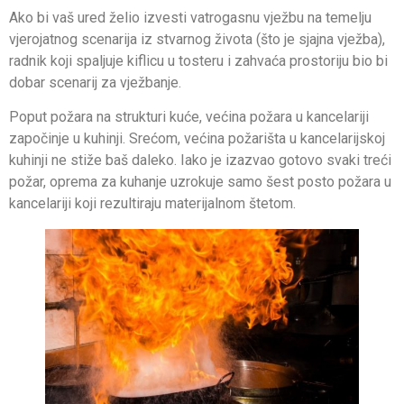
Ako bi vaš ured želio izvesti vatrogasnu vježbu na temelju
vjerojatnog scenarija iz stvarnog života (što je sjajna vježba),
radnik koji spaljuje kiflicu u tosteru i zahvaća prostoriju bio bi
dobar scenarij za vježbanje.
Poput požara na strukturi kuće, većina požara u kancelariji
započinje u kuhinji. Srećom, većina požarišta u kancelarijskoj
kuhinji ne stiže baš daleko. Iako je izazvao gotovo svaki treći
požar, oprema za kuhanje uzrokuje samo šest posto požara u
kancelariji koji rezultiraju materijalnom štetom.