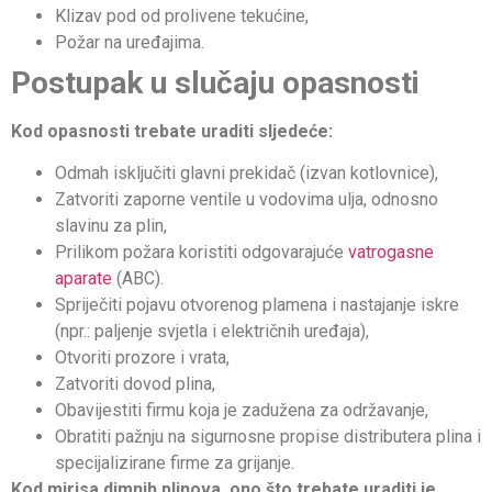
Klizav pod od prolivene tekućine,
Požar na uređajima.
Postupak u slučaju opasnosti
Kod opasnosti trebate uraditi sljedeće:
Odmah isključiti glavni prekidač (izvan kotlovnice),
Zatvoriti zaporne ventile u vodovima ulja, odnosno
slavinu za plin,
Prilikom požara koristiti odgovarajuće
vatrogasne
aparate
(ABC).
Spriječiti pojavu otvorenog plamena i nastajanje iskre
(npr.: paljenje svjetla i električnih uređaja),
Otvoriti prozore i vrata,
Zatvoriti dovod plina,
Obavijestiti firmu koja je zadužena za održavanje,
Obratiti pažnju na sigurnosne propise distributera plina i
specijalizirane firme za grijanje.
Kod mirisa dimnih plinova, ono što trebate uraditi je