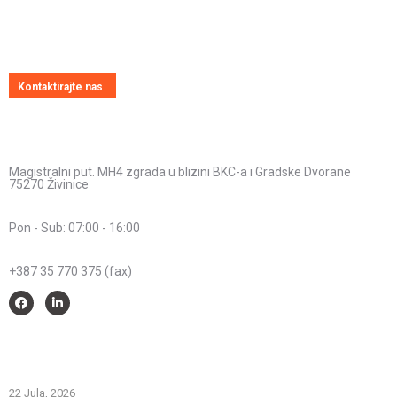
Uvijek ćemo vrlo rado odgovoriti na svako vaše pitanje, dilemu ili
novonastali problem
Kontaktirajte nas
Kontakt informacije
Adresa:
Magistralni put. MH4 zgrada u blizini BKC-a i Gradske Dvorane
75270 Živinice
Radno vrijeme:
Pon - Sub: 07:00 - 16:00
Telefon:
+387 35 770 375 (fax)
Savjeti i pomoć
Spriječimo požare na otvorenom – Zaštitimo prirodu i živote
22 Jula, 2026