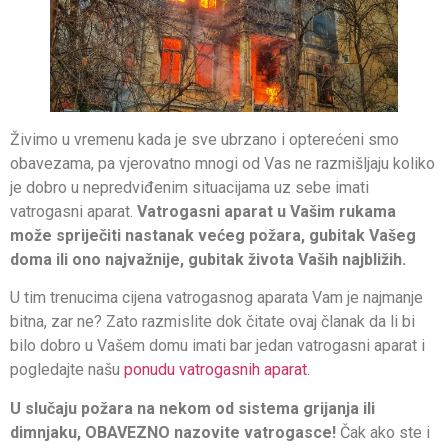
Živimo u vremenu kada je sve ubrzano i opterećeni smo
obavezama, pa vjerovatno mnogi od Vas ne razmišljaju koliko
je dobro u nepredviđenim situacijama uz sebe imati
vatrogasni aparat.
Vatrogasni aparat u Vašim rukama
može spriječiti nastanak većeg požara, gubitak Vašeg
doma ili ono najvažnije, gubitak života Vaših najbližih.
U tim trenucima cijena vatrogasnog aparata Vam je najmanje
bitna, zar ne? Zato razmislite dok čitate ovaj članak da li bi
bilo dobro u Vašem domu imati bar jedan vatrogasni aparat i
pogledajte našu
ponudu vatrogasnih aparat
.
U slučaju požara na nekom od sistema grijanja ili
dimnjaku, OBAVEZNO nazovite vatrogasce!
Čak ako ste i