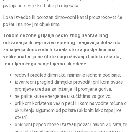
javljaju se češće kod starijih objekata.
Loša izvedba ili porozan dimovodni kanal prouzrokovat će
požar i na novijim objektima.
Tokom sezone grijanja često zbog nepravilnog
održavanja ili nepravovremenog reagiranja dolazi do
zapaljenja dimovodnih kanala što za posljedicu ima
velike materijalne štete i ugrožavanja ljudskih života,
temeljem čega savjetujemo slijedeće:
redovit pregled dimnjaka, najmanje jednom godišnje,
izvanredni pregled dimnjaka provoditi prilikom svake
promjene uređaja za loženje ili promjene goriva,
ne palite krute energente u kučištima za gorivo,
prilikom korištenja vaših peći ili kamina vodite računa o
okruženju sigurnom od požara (skloniti lakozapaljive
stvari),
očišćeni pepeo može izazvati požar i nakon 24 sata, te
nemojte bacati vrući pepeo u kontejnere za smeće ili