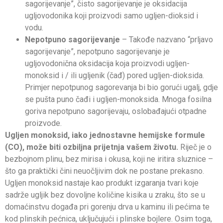
sagorijevanje”, čisto sagorijevanje je oksidacija
ugljovodonika koji proizvodi samo ugljen-dioksid i
vodu.
Nepotpuno sagorijevanje
– Takođe nazvano “prljavo
sagorijevanje”, nepotpuno sagorijevanje je
ugljovodonična oksidacija koja proizvodi ugljen-
monoksid i / ili ugljenik (čađ) pored ugljen-dioksida.
Primjer nepotpunog sagorevanja bi bio gorući ugalj, gdje
se pušta puno čađi i ugljen-monoksida. Mnoga fosilna
goriva nepotpuno sagorijevaju, oslobađajući otpadne
proizvode.
Ugljen monoksid, iako jednostavne hemijske formule
(CO), može biti ozbiljna prijetnja vašem životu.
Riječ je o
bezbojnom plinu, bez mirisa i okusa, koji ne iritira sluznice –
što ga praktički čini neuočljivim dok ne postane prekasno.
Ugljen monoksid nastaje kao produkt izgaranja tvari koje
sadrže ugljik bez dovoljne količine kisika u zraku, što se u
domaćinstvu događa pri gorenju drva u kaminu ili pećima te
kod plinskih pećnica, uključujući i plinske bojlere. Osim toga,