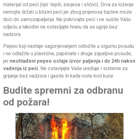
materijal od peći (npr. tepih, zavjesa i slično). Drva za loženje
nemojte držati u blizini peći jer zbog prijenosa topline može
doći do samozapaljenja. Ne pokrivajte peći i ne sušite Vašu
odjeću a također ne ostavljajte hranu da se ugrije bez
nadzora.
Pepeo koji nastaje sagorijevanjem odložite u sigurnu posudu
i ne odlažite u plastične, papirnate i druge zapaljive posude,
jer
neohlađeni pepeo ostaje izvor paljenja i do 24h nakon
vađenja iz peći.
Ne ostavljajte Vaše uređaje i sisteme za
grijanje bez nadzora i gasite ih kada niste kod kuće.
Budite spremni za odbranu
od požara!