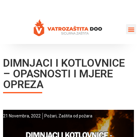
+387 35 77 03 75
vatrozastita@hotmail.com
DIMNJACI I KOTLOVNICE
– OPASNOSTI I MJERE
OPREZA
21 Novembra, 2022
Požari
,
Zaštita od požara