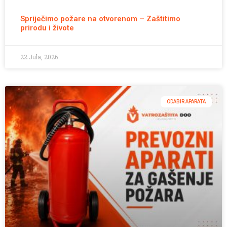
Spriječimo požare na otvorenom – Zaštitimo
prirodu i živote
22 Jula, 2026
ODABIR APARATA