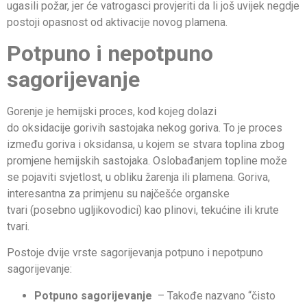
ugasili požar, jer će vatrogasci provjeriti da li još uvijek negdje
postoji opasnost od aktivacije novog plamena.
Potpuno i nepotpuno
sagorijevanje
Gorenje je hemijski proces, kod kojeg dolazi
do oksidacije gorivih sastojaka nekog goriva. To je proces
između goriva i oksidansa, u kojem se stvara toplina zbog
promjene hemijskih sastojaka. Oslobađanjem topline može
se pojaviti svjetlost, u obliku žarenja ili plamena. Goriva,
interesantna za primjenu su najčešće organske
tvari (posebno ugljikovodici) kao plinovi, tekućine ili krute
tvari.
Postoje dvije vrste sagorijevanja potpuno i nepotpuno
sagorijevanje:
Potpuno sagorijevanje
– Takođe nazvano “čisto