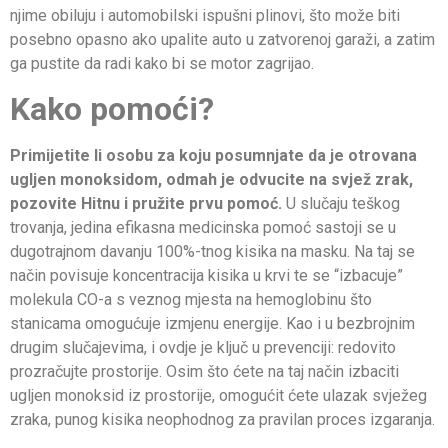
njime obiluju i automobilski ispušni plinovi, što može biti
posebno opasno ako upalite auto u zatvorenoj garaži, a zatim
ga pustite da radi kako bi se motor zagrijao.
Kako pomoći?
Primijetite li osobu za koju posumnjate da je otrovana
ugljen monoksidom, odmah je odvucite na svjež zrak,
pozovite Hitnu i pružite prvu pomoć.
U slučaju teškog
trovanja, jedina efikasna medicinska pomoć sastoji se u
dugotrajnom davanju 100%-tnog kisika na masku. Na taj se
način povisuje koncentracija kisika u krvi te se “izbacuje”
molekula CO-a s veznog mjesta na hemoglobinu što
stanicama omogućuje izmjenu energije. Kao i u bezbrojnim
drugim slučajevima, i ovdje je ključ u prevenciji: redovito
prozračujte prostorije. Osim što ćete na taj način izbaciti
ugljen monoksid iz prostorije, omogućit ćete ulazak svježeg
zraka, punog kisika neophodnog za pravilan proces izgaranja.