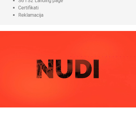
S6 i S2 Landing page
Certifikati
Reklamacija
Pitajte nas