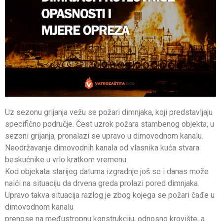
Uz sezonu grijanja vežu se požari dimnjaka, koji predstavljaju
specifično područje. Čest uzrok požara stambenog objekta, u
sezoni grijanja, pronalazi se upravo u dimovodnom kanalu.
Neodržavanje dimovodnih kanala od vlasnika kuća stvara
beskućnike u vrlo kratkom vremenu.
Kod objekata starijeg datuma izgradnje još se i danas može
naići na situaciju da drvena greda prolazi pored dimnjaka.
Upravo takva situacija razlog je zbog kojega se požari čađe u
dimovodnom kanalu
prenose na međustropnu konstrukciju, odnosno krovište, a