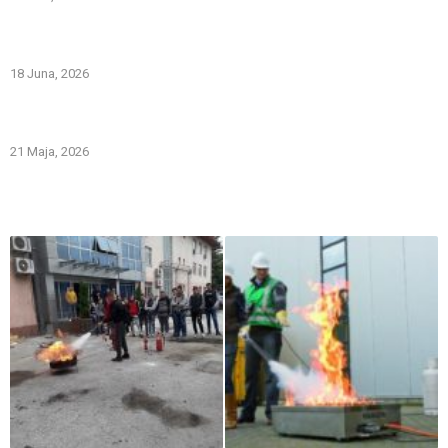
PREVOZNI APARATI ZA GAŠENJE POŽARA – PRVA LINIJA
ODBRANE OD POŽARA
18 Juna, 2026
Gašenje požara zapaljivih tečnosti: šta treba znati i kako
pravilno reagovati
21 Maja, 2026
Iz naše galerije