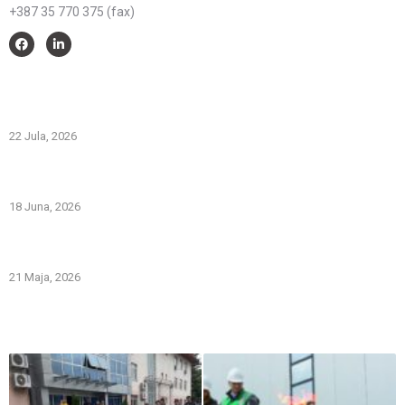
+387 35 770 375 (fax)
Savjeti i pomoć
Spriječimo požare na otvorenom – Zaštitimo prirodu i živote
22 Jula, 2026
PREVOZNI APARATI ZA GAŠENJE POŽARA – PRVA LINIJA
ODBRANE OD POŽARA
18 Juna, 2026
Gašenje požara zapaljivih tečnosti: šta treba znati i kako
pravilno reagovati
21 Maja, 2026
Iz naše galerije