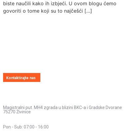
biste naučili kako ih izbjeći. U ovom blogu ćemo
govoriti o tome koji su to najčešći […]
Pitajte nas
Uvijek ćemo vrlo rado odgovoriti na svako vaše pitanje, dilemu ili
novonastali problem
Kontaktirajte nas
Kontakt informacije
Adresa:
Magistralni put. MH4 zgrada u blizini BKC-a i Gradske Dvorane
75270 Živinice
Radno vrijeme:
Pon - Sub: 07:00 - 16:00
Telefon: