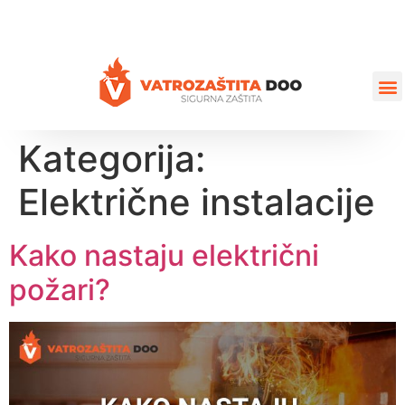
+387 35 77 03 75
vatrozastita@hotmail.com
Kategorija:
Električne instalacije
Kako nastaju električni
požari?