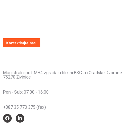
Pitajte nas
Uvijek ćemo vrlo rado odgovoriti na svako vaše pitanje, dilemu ili
novonastali problem
Kontaktirajte nas
Kontakt informacije
Adresa:
Magistralni put. MH4 zgrada u blizini BKC-a i Gradske Dvorane
75270 Živinice
Radno vrijeme:
Pon - Sub: 07:00 - 16:00
Telefon:
+387 35 770 375 (fax)
Savjeti i pomoć