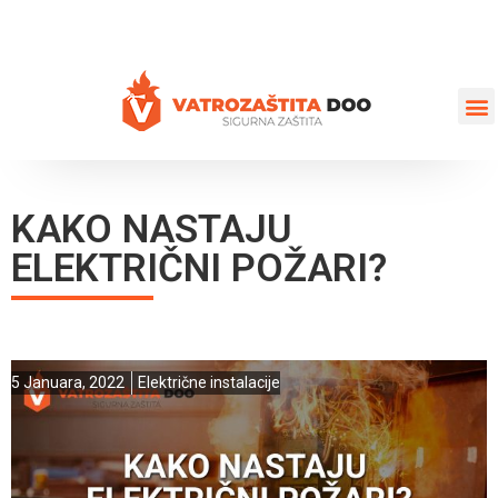
+387 35 77 03 75
vatrozastita@hotmail.com
KAKO NASTAJU
ELEKTRIČNI POŽARI?
5 Januara, 2022
Električne instalacije