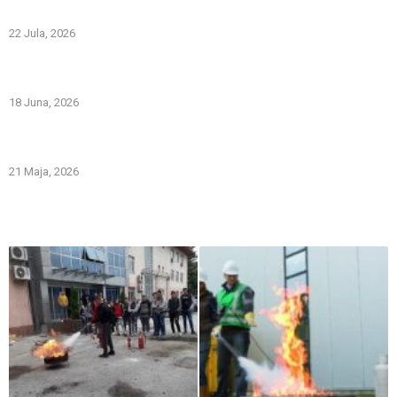
Spriječimo požare na otvorenom – Zaštitimo prirodu i živote
22 Jula, 2026
PREVOZNI APARATI ZA GAŠENJE POŽARA – PRVA LINIJA
ODBRANE OD POŽARA
18 Juna, 2026
Gašenje požara zapaljivih tečnosti: šta treba znati i kako
pravilno reagovati
21 Maja, 2026
Iz naše galerije