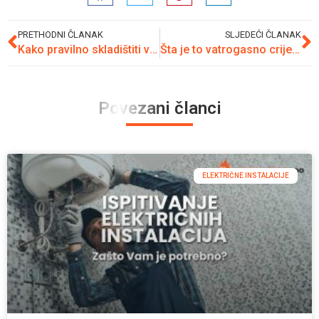
PRETHODNI ČLANAK
SLJEDEĆI ČLANAK
Kako pravilno skladištiti vatrogasni aparat?
Šta je to vatrogasno crijevo?
Povezani članci
ELEKTRIČNE INSTALACIJE