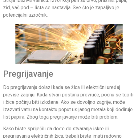
Struja izaziva varnicu. Izvor koji pali su drvo, prašina, papir,
zid, vaš pod – lista se nastavlja. Sve što je zapaljivo je
potencijalni uzročnik.
Pregrijavanje
Do pregrijavanja dolazi kada se žica ili električni uređaj
previše zagriju. Kada stvari postanu prevruće, počnu se topiti
i žice počinju biti izložene. Ako se dovoljno zagrije, može
izazvati vatru na kontaktu poput usijanog metala koji dodiruje
list papira. Zbog toga pregrijavanje može biti problem.
Kako biste spriječili da dođe do stvaranja iskre ili
pregrijavanja električnih žica, trebali biste imati redovno