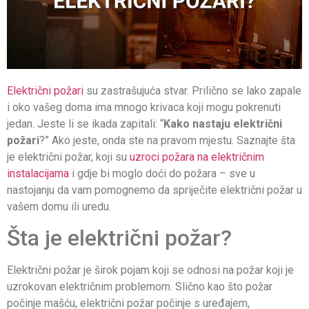
Električni požari
su zastrašujuća stvar. Prilično se lako zapale
i oko vašeg doma ima mnogo krivaca koji mogu pokrenuti
jedan. Jeste li se ikada zapitali: “
Kako nastaju električni
požari
?” Ako jeste, onda ste na pravom mjestu. Saznajte šta
je električni požar, koji su
uzroci požara na električnim
instalacijama
i gdje bi moglo doći do požara – sve u
nastojanju da vam pomognemo da spriječite električni požar u
vašem domu ili uredu.
Šta je električni požar?
Električni požar je širok pojam koji se odnosi na požar koji je
uzrokovan električnim problemom. Slično kao što požar
počinje mašću, električni požar počinje s uređajem,