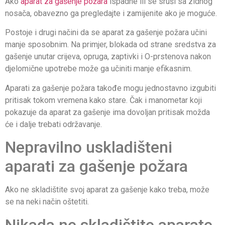
Ako
aparat za gašenje požara
ispadne ili se sruši sa zidnog
nosača, obavezno ga pregledajte i zamijenite ako je moguće.
Postoje i drugi načini da se aparat za gašenje požara učini
manje sposobnim. Na primjer, blokada od strane sredstva za
gašenje unutar crijeva, opruga, zaptivki i O-prstenova nakon
djelomične upotrebe može ga učiniti manje efikasnim.
Aparati za gašenje požara takođe mogu jednostavno izgubiti
pritisak tokom vremena kako stare. Čak i manometar koji
pokazuje da aparat za gašenje ima dovoljan pritisak možda
će i dalje trebati održavanje.
Nepravilno uskladišteni
aparati za gašenje požara
Ako ne skladištite svoj aparat za gašenje kako treba, može
se na neki način oštetiti.
Nikada ne skladištite aparate