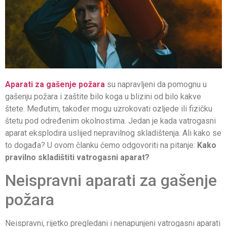
Aparati za gašenje požara
su napravljeni da pomognu u
gašenju požara i zaštite bilo koga u blizini od bilo kakve
štete. Međutim, također mogu uzrokovati ozljede ili fizičku
štetu pod određenim okolnostima. Jedan je kada vatrogasni
aparat eksplodira uslijed nepravilnog skladištenja. Ali kako se
to događa? U ovom članku ćemo odgovoriti na pitanje:
Kako
pravilno skladištiti vatrogasni aparat?
Neispravni aparati za gašenje
požara
Neispravni, rijetko pregledani i nenapunjeni vatrogasni aparati