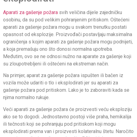
Aparati za gašenje požara
svih veličina dijele zajedničku
osobinu, da su pod velikim pohranjenim pritiskom. Oštećeni
aparati za gašenje požara mogu u svakom trenutku postati
opasnost od eksplozije. Proizvođači postavljaju maksimalna
ograničenja s kojim aparati za gašenje požara mogu podnijeti,
a koja premašuju ono što donosi normalna upotreba.
Međutim, ovo se ne odnosi nužno na aparate za gašenje koji
su zloupotrebljeni ili oštećeni na ekstreman način.
Na primjer, aparat za gašenje požara ispušten ili bačen iz
vozila može udariti o tlo i eksplodirati jer su aparati za
gašenje požara pod pritiskom. Lako je to zaboraviti kada se
njima normalno rukuje.
Veći aparati za gašenje požara će proizvesti veću eksploziju
ako se to dogodi. Jednostavno postoji više praha, hemikalija
ili tečnosti koji se pohranjuju pod pritiskom koji mogu
eksplodirati prema van i proizvesti kolateralnu štetu. Naročito