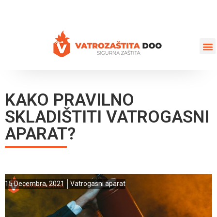
+387 35 77 03 75
vatrozastita@hotmail.com
KAKO PRAVILNO
SKLADIŠTITI VATROGASNI
APARAT?
15 Decembra, 2021
Vatrogasni aparat