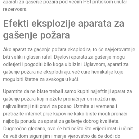
aparati za gašenje požara pod većim PSI pritiskom unutar
rezervoara.
Efekti eksplozije aparata za
gašenje požara
Ako aparat za gašenje požara eksplodira, to će najvjerovatnije
biti veliki i glasan rafal. Dijelovi aparata za gašenje mogu
odletjeti i pogoditi bilo koga u blizini. Uglavnom, aparati za
gašenje požara ne eksplodiraju, već cure hemikalije koje
mogu biti štetne za svakoga u kući.
Upamtite da ne biste trebali samo kupiti najjeftiniji aparat za
gašenje požara koji možete pronaći jer on možda nije
najkvalitetniji niti pravi za posao. Uzmite si vremena i
pretražite internet prije kupovine kako biste mogli pronaći
najbolju ponudu za aparat za gašenje dobrog kvaliteta.
Dugoročno gledano, ovo će biti nešto što vrijedi imati i učinit
će vaš dom sigurnijim i manje vjerovatno da će doći do