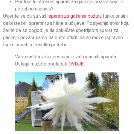
Postoje li istrošeni aparati za gašenje požara koje je
potrebno napuniti?
Uvjerite se da su vaši
aparati za gašenje požara
funkcionalni
da biste bili spremni za hitne slučajeve. Posljednja stvar koju
želite da se dogodi je da pokušate upotrijebiti aparat za
gašenje požara samo da biste otkrili da ne može ispravno
funkcionirati u trenutku potrebe.
Vatrozaštita vrši servisiranje vatrogasnih aparata.
Uslugu možete pogledati
OVDJE
.