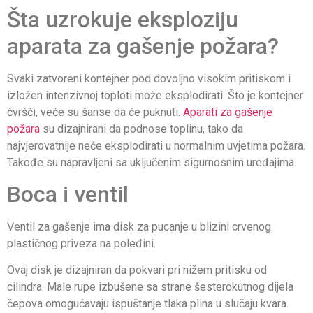
Šta uzrokuje eksploziju
aparata za gašenje požara?
Svaki zatvoreni kontejner pod dovoljno visokim pritiskom i
izložen intenzivnoj toploti može eksplodirati. Što je kontejner
čvršći, veće su šanse da će puknuti.
Aparati za gašenje
požara
su dizajnirani da podnose toplinu, tako da
najvjerovatnije neće eksplodirati u normalnim uvjetima požara.
Takođe su napravljeni sa uključenim sigurnosnim uređajima.
Boca i ventil
Ventil za gašenje ima disk za pucanje u blizini crvenog
plastičnog priveza na poleđini.
Ovaj disk je dizajniran da pokvari pri nižem pritisku od
cilindra. Male rupe izbušene sa strane šesterokutnog dijela
čepova omogućavaju ispuštanje tlaka plina u slučaju kvara.