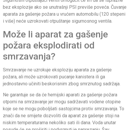
Sigurnosni otpuštajući ventil omogućit će im da se isprazne
bez eksplozije ako se unutrašnji PSI previše poveća. Čuvanje
aparata za gašenje požara u vrućem automobilu (120 stepeni
i više) neće uzrokovati otpuštanje sigurnosnog ventila.
Može li aparat za gašenje
požara eksplodirati od
smrzavanja?
Smrzavanje ne uzrokuje eksploziju aparata za gašenje
požara, ali može uzrokovati pucanje kanistera ili ga
jednostavno učiniti beskorisnim zbog smrznutog sadržaja.
Ne garantuje se da će hemijski aparati za gašenje požara
otporni na smrzavanje jer mogu sadržavati vodene otopine
koje se ne mogu poboljšati sastojcima protiv smrzavanja. To
znači da ne smijete dozvoliti da aparat za gašenje stoji na
niskim temperaturama nekoliko sati ili dana. Voda unutar
posude će se proširiti i podvrgnuti je naprezanju. Šav