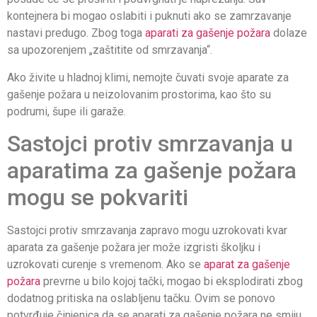
kontejnera bi mogao oslabiti i puknuti ako se zamrzavanje
nastavi predugo. Zbog toga
aparati za gašenje požara
dolaze
sa upozorenjem „zaštitite od smrzavanja“.
Ako živite u hladnoj klimi, nemojte čuvati svoje aparate za
gašenje požara u neizolovanim prostorima, kao što su
podrumi, šupe ili garaže.
Sastojci protiv smrzavanja u
aparatima za gašenje požara
mogu se pokvariti
Sastojci protiv smrzavanja zapravo mogu uzrokovati kvar
aparata za gašenje požara jer može izgristi školjku i
uzrokovati curenje s vremenom. Ako se
aparat za gašenje
požara
prevrne u bilo kojoj tački, mogao bi eksplodirati zbog
dodatnog pritiska na oslabljenu tačku. Ovim se ponovo
potvrđuje činjenica da se aparati za gašenje požara ne smiju