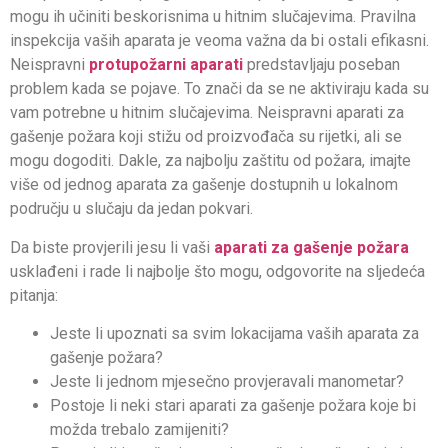
mogu ih učiniti beskorisnima u hitnim slučajevima. Pravilna
inspekcija vaših aparata je veoma važna da bi ostali efikasni.
Neispravni
protupožarni aparati
predstavljaju poseban
problem kada se pojave. To znači da se ne aktiviraju kada su
vam potrebne u hitnim slučajevima. Neispravni aparati za
gašenje požara koji stižu od proizvođača su rijetki, ali se
mogu dogoditi. Dakle, za najbolju zaštitu od požara, imajte
više od jednog aparata za gašenje dostupnih u lokalnom
području u slučaju da jedan pokvari.
Da biste provjerili jesu li vaši
aparati za gašenje požara
usklađeni i rade li najbolje što mogu, odgovorite na sljedeća
pitanja:
Jeste li upoznati sa svim lokacijama vaših aparata za
gašenje požara?
Jeste li jednom mjesečno provjeravali manometar?
Postoje li neki stari aparati za gašenje požara koje bi
možda trebalo zamijeniti?