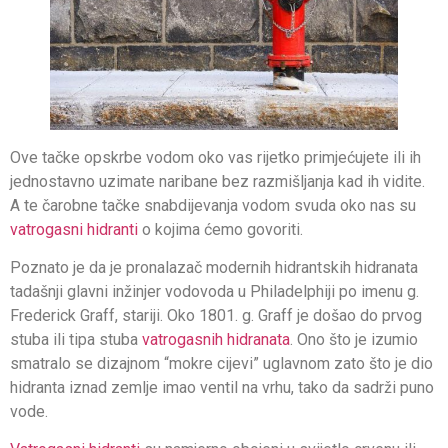
Ove tačke opskrbe vodom oko vas rijetko primjećujete ili ih
jednostavno uzimate naribane bez razmišljanja kad ih vidite.
A te čarobne tačke snabdijevanja vodom svuda oko nas su
vatrogasni hidranti
o kojima ćemo govoriti.
Poznato je da je pronalazač modernih hidrantskih hidranata
tadašnji glavni inžinjer vodovoda u Philadelphiji po imenu g.
Frederick Graff, stariji. Oko 1801. g. Graff je došao do prvog
stuba ili tipa stuba
vatrogasnih hidranata
. Ono što je izumio
smatralo se dizajnom “mokre cijevi” uglavnom zato što je dio
hidranta iznad zemlje imao ventil na vrhu, tako da sadrži puno
vode.