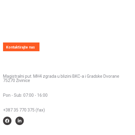
Pitajte nas
Uvijek ćemo vrlo rado odgovoriti na svako vaše pitanje, dilemu ili
novonastali problem
Kontaktirajte nas
Kontakt informacije
Adresa:
Magistralni put. MH4 zgrada u blizini BKC-a i Gradske Dvorane
75270 Živinice
Radno vrijeme:
Pon - Sub: 07:00 - 16:00
Telefon:
+387 35 770 375 (fax)
Savjeti i pomoć