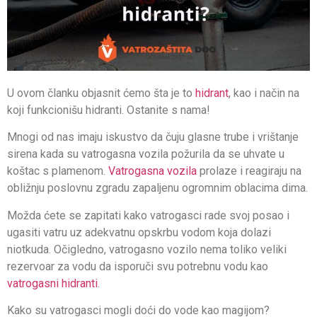
U ovom članku objasnit ćemo šta je to
hidrant
, kao i način na
koji funkcionišu hidranti. Ostanite s nama!
Mnogi od nas imaju iskustvo da čuju glasne trube i vrištanje
sirena kada su vatrogasna vozila požurila da se uhvate u
koštac s plamenom.
Vatrogasna vozila
prolaze i reagiraju na
obližnju poslovnu zgradu zapaljenu ogromnim oblacima dima.
Možda ćete se zapitati kako vatrogasci rade svoj posao i
ugasiti vatru uz adekvatnu opskrbu vodom koja dolazi
niotkuda. Očigledno, vatrogasno vozilo nema toliko veliki
rezervoar za vodu da isporuči svu potrebnu vodu kao
vatrogasni hidranti
.
Kako su vatrogasci mogli doći do vode kao magijom?