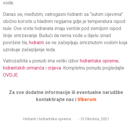
vode.
Danas se, međutim, vatrogasni hidranti sa “suhim cijevima”
obično koriste u hladnim regijama gdje je temperatura ispod
nule. Ove vrste hidranata imaju ventile pod zemljom ispod
linije smrzavanja. Budući da nema vode u dijelu iznad
površine tla,
hidranti
se ne začepljuju smrznutom vodom koja
uzrokuje začepljenje leda.
Vatrozaštita u ponudi ima veliki izbor
hidrantske opreme
,
hidrantskih ormarića
i
crijeva
. Kompletnu ponudu pogledajte
OVDJE
.
Za sve dodatne informacije ili eventualne narudžbe
kontaktirajte nas i
Viberom
Hidranti i hidrantska oprema
-
13 Oktobra, 2021