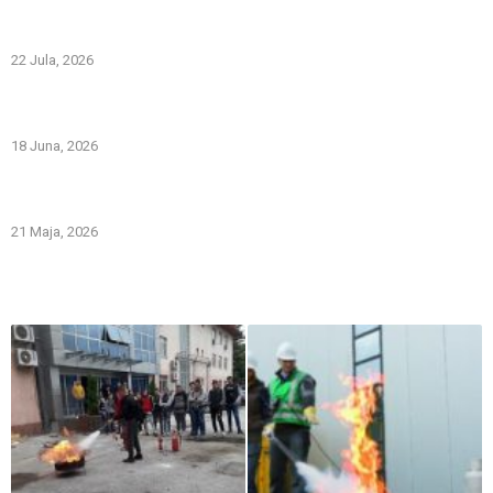
Spriječimo požare na otvorenom – Zaštitimo prirodu i živote
22 Jula, 2026
PREVOZNI APARATI ZA GAŠENJE POŽARA – PRVA LINIJA
ODBRANE OD POŽARA
18 Juna, 2026
Gašenje požara zapaljivih tečnosti: šta treba znati i kako
pravilno reagovati
21 Maja, 2026
Iz naše galerije