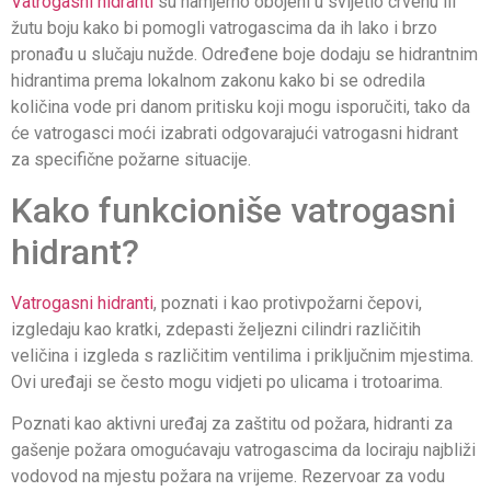
Vatrogasni hidranti
su namjerno obojeni u svijetlo crvenu ili
žutu boju kako bi pomogli vatrogascima da ih lako i brzo
pronađu u slučaju nužde. Određene boje dodaju se hidrantnim
hidrantima prema lokalnom zakonu kako bi se odredila
količina vode pri danom pritisku koji mogu isporučiti, tako da
će vatrogasci moći izabrati odgovarajući vatrogasni hidrant
za specifične požarne situacije.
Kako funkcioniše vatrogasni
hidrant?
Vatrogasni hidranti
, poznati i kao protivpožarni čepovi,
izgledaju kao kratki, zdepasti željezni cilindri različitih
veličina i izgleda s različitim ventilima i priključnim mjestima.
Ovi uređaji se često mogu vidjeti po ulicama i trotoarima.
Poznati kao aktivni uređaj za zaštitu od požara, hidranti za
gašenje požara omogućavaju vatrogascima da lociraju najbliži
vodovod na mjestu požara na vrijeme. Rezervoar za vodu