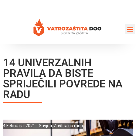
+387 35 77 03 75
vatrozastita@hotmail.com
14 UNIVERZALNIH
PRAVILA DA BISTE
SPRIJEČILI POVREDE NA
RADU
4 Februara, 2021
Savjeti
,
Zaštita na radu