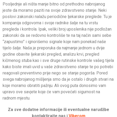
Posljednje ali ništa manje bitno od prethodno nabrojanog
jeste da moramo paziti na svoje zdravstveno stanje. Neki
poslovi zakonski nalažu periodične ljekarske preglede. Tu je
kompanija odgovorna i svoje radnike šalje na tu vrstu
pregleda i kontrola. Ipak, veliki broj uposlenika nije podložan
zakonski da se redovno kontroliše te na taj način sami sebe
“zapustimo” i ignorišemo signale koje nam ponekad naše
tijelo šalje. Naša je preporuka da najmanje jednom u dvije
godine obavite ljekarski pregled, analizu krvi, pregled
kičmenog stuba kao i sve druge rutinske kontrole vašeg tijela
kako biste imali uvid u vaše zdravstveno stanje te po potrebi
reagovali preventivno prije nego se stanje pogorša.
Pored
svega nabrojanog mišljenja smo da je ostalo i drugih stvari na
koje moramo obratiti pažnju. Ali ovog puta donosimo vam
upravo ove savjete koje će vam povećati sigurnost na
radnom mjestu.
Za sve dodatne informacije ili eventualne narudžbe
kontaktirajte nas i
Viberom