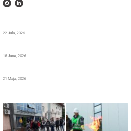
Savjeti i pomoć
Spriječimo požare na otvorenom – Zaštitimo prirodu i živote
22 Jula, 2026
PREVOZNI APARATI ZA GAŠENJE POŽARA – PRVA LINIJA
ODBRANE OD POŽARA
18 Juna, 2026
Gašenje požara zapaljivih tečnosti: šta treba znati i kako
pravilno reagovati
21 Maja, 2026
Iz naše galerije