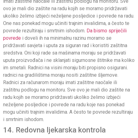
imati zaštitne naočale ili zaštitnu podlogu na monitoru. Sve
ovo je mali dio zaštite na radu kojih se moramo pridržavati
ukoliko želimo izbjeći neželjene posljedice i povrede na radu.
One nas ponekad mogu učiniti trajnim invalidima, a često te
povrede rezultiraju i smrtnim ishodom.
Da bismo spriječili
povrede
i doveli ih na minimalnu razinu moramo se
pridržavati savjeta i uputa za siguran rad i koristiti zaštitna
sredstva. Oni koji rade sa mašinama moraju se pridržavati
uputa proizvođača i ne sklanjati sigurnosne štitnike ma koliko
im smetali. Radnici na visini moraju biti propisno osigurani.
radnici na gradilištima moraju nositi zaštitne šljemove.
Radnici za računarom moraju imati zaštitne naočale ili
zaštitnu podlogu na monitoru. Sve ovo je mali dio zaštite na
radu kojih se moramo pridržavati ukoliko želimo izbjeći
neželjene posljedice i povrede na radu koje nas ponekad
mogu učiniti trajnim invalidima. A često te povrede rezultiraju
i smrtnim ishodom.
14. Redovna ljekarska kontrola