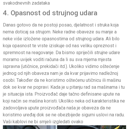
svakodnevnih zadataka
4. Opasnost od strujnog udara
Danas gotovo da ne postoji posao, djelatnost i struka koja
nema doticaj sa strujom. Neke radne obaveze su manje a
neke više izložene opasnostima od strujnog udara. Ali bilo
koja opasnost te vrste iziskuje od nas veliku opreznost i
spremnost na reagovanje. Da bismo spriječili strujne udare
moramo uvijek voditi računa da li su sva mjerna mjesta
ispravna (utičnice, prekidači itd.). Ukoliko vidimo oštećenje
jednog od njih obaveza nam je da kvar prijavimo nadležnoj
osobi. Također da ne koristimo oštećenu utičnicu ili mašinu
dok se kvar ne popravi. Kada je u pitanju rad sa mašinama i tu
je situacija ista. Proizvođač daje tačno definisane upute na
koji način se mašina koristi. Ukoliko neka od karakteristika ne
zadovoljava upute proizvođača naša je obaveza da ne
koristimo uređaj dok se ne obezbijede sigurni uslovi na radu.
Vaši kablovi ne bi smjeli izgledati ovako