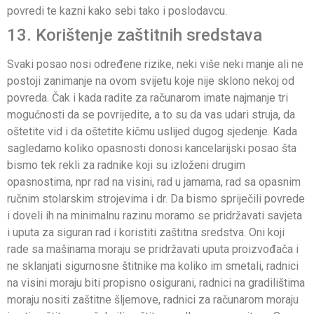
povredi te kazni kako sebi tako i poslodavcu.
13. Korištenje zaštitnih sredstava
Svaki posao nosi određene rizike, neki više neki manje ali ne
postoji zanimanje na ovom svijetu koje nije sklono nekoj od
povreda. Čak i kada radite za računarom imate najmanje tri
mogućnosti da se povrijedite, a to su da vas udari struja, da
oštetite vid i da oštetite kičmu uslijed dugog sjedenje. Kada
sagledamo koliko opasnosti donosi kancelarijski posao šta
bismo tek rekli za radnike koji su izloženi drugim
opasnostima, npr rad na visini, rad u jamama, rad sa opasnim
ručnim stolarskim strojevima i dr. Da bismo spriječili povrede
i doveli ih na minimalnu razinu moramo se pridržavati savjeta
i uputa za siguran rad i koristiti zaštitna sredstva. Oni koji
rade sa mašinama moraju se pridržavati uputa proizvođača i
ne sklanjati sigurnosne štitnike ma koliko im smetali, radnici
na visini moraju biti propisno osigurani, radnici na gradilištima
moraju nositi zaštitne šljemove, radnici za računarom moraju