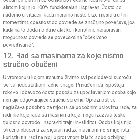
alatom koji nije 100% funckionalan i ispravan. Često se
nađemo u situaciji kada moramo nešto brzo riješiti a u tim
momentima opasnost od povrede se značajno povećava, još
kada na to dodamo da je alat koji koristimo neispravan
mogućnost povreda se povećava na “očekivano
povređivanje”.
12. Rad sa mašinama za koje nismo
stručno obučeni
U vremenu u kojem trenutno živimo svi poslodavci susreću
se sa nedostatkom radne snage. Prinuđeni da ispoštuju
rokove i obaveze često posežu za upošljavanjem osoba koje
nemaju odgovarajuću stručnu spremu. Opreznost se
naglašava posebno za mjesta sa posebnim uslovima rada, za
radnike koje rade sa mašinama koje mogu izazvati teške
tjelesne povrede i napraviti trajni invaliditet. Osoba koja nije
stručno obučena za siguran rad za mašinom
ne smije
istu
koristiti niti radi na njoj, u protivnom izlaže sebe ozbiljnoj