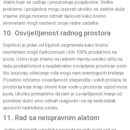
staklo koje se razbije i prouzrokuje posjekotine. Velike
probleme i posljedice mogu izazvati ukoliko se zadrže duže
vrijeme stoga moramo odmah djelovati kako bismo
neometano mogli nastaviti svoje radne zadatke.
10. Osvijetljenost radnog prostora
Svjetlost je jedan od ključnih segmenata kako bismo
neometano mogli funkcionisati i biti 100% produktivni na
poslu. Uslovi koje imamo na radnom mjestu uveliko utiču na
našu produktivnost a neadekvatno osvijeljene prostorije osim
što izazivaju oštećenje vida mogu nam onemogućiti kretanje.
Posebno ističemo osvjetljenost stepeništa i uskih prolaza, te
prostorija koje imaju otvore koje vode u prostorije ispod nivoa
poda. Ukoliko primijetimo da nam je osvijetljenost manja od
potrebne dužni smo odmah reagovati i na taj nedostatak
upozoriti nadređenu osobu.
11. Rad sa neispravnim alatom
Jedan od glavnih uzročnika povreda na radu jeste rad sa