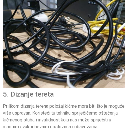
5. Dizanje tereta
Prilikom dizanja terena položaj kičme mora biti što je moguće
više uspravan. Koristeći tu tehniku spriječićemo oštećenja
kičmenog stuba i invalidnost koja nas može spriječiti u
mnogim svakodnevnim poslovima i obavezama.