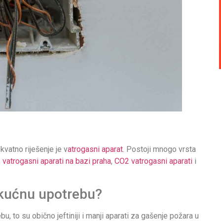
kvatno riješenje je v
atrogasni aparat
. Postoji mnogo vrsta
,
vatrogasni aparati na bazi praha
,
CO2 vatrogasni aparati
i
a kućnu upotrebu?
u, to su obično jeftiniji i manji aparati za gašenje požara u