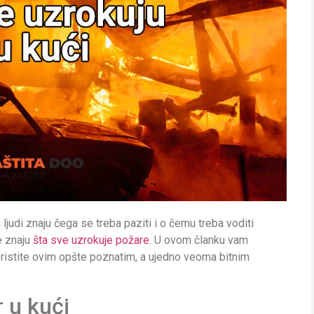
ljudi znaju čega se treba paziti i o čemu treba voditi
e znaju
šta sve uzrokuje požare
. U ovom članku vam
oristite ovim opšte poznatim, a ujedno veoma bitnim
 u kući