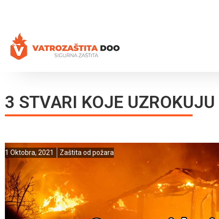
+387 35 77 03 75
vatrozastita@hotmail.com
3 STVARI KOJE UZROKUJU
1 Oktobra, 2021
Zaštita od požara