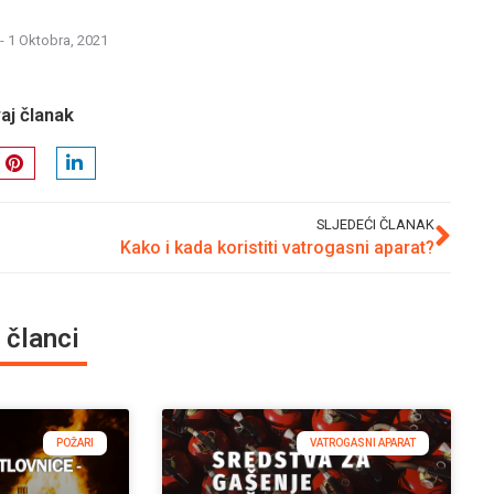
-
1 Oktobra, 2021
vaj članak
SLJEDEĆI ČLANAK
Kako i kada koristiti vatrogasni aparat?
 članci
POŽARI
VATROGASNI APARAT