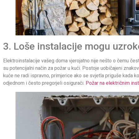
3. Loše instalacije mogu uzrok
Elektroinstalacije vašeg doma vjerojatno nije nešto o čemu čes
su potencijalni način za požar u kući. Postoje uobičajeni znak
kuće ne radi ispravno, primjerice ako se svjetla priguše kada ko
odjednom i često pregorjeli osigurači.
Požar na električnim ins