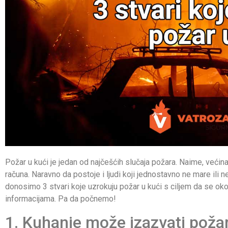
Požar u kući je jedan od najčešćih slučaja požara. Naime, većina 
računa. Naravno da postoje i ljudi koji jednostavno ne mare ili n
donosimo 3 stvari koje uzrokuju požar u kući s ciljem da se ok
informacijama. Pa da počnemo!
1. Kuhanje može izazvati požar