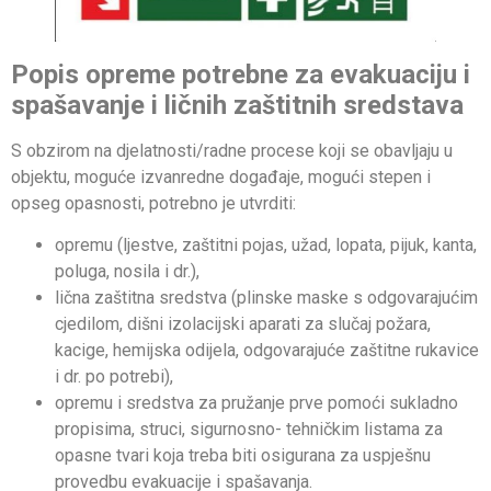
Popis opreme potrebne za evakuaciju i
spašavanje i ličnih zaštitnih sredstava
S obzirom na djelatnosti/radne procese koji se obavljaju u
objektu, moguće izvanredne događaje, mogući stepen i
opseg opasnosti, potrebno je utvrditi:
opremu (ljestve, zaštitni pojas, užad, lopata, pijuk, kanta,
poluga, nosila i dr.),
lična zaštitna sredstva (plinske maske s odgovarajućim
cjedilom, dišni izolacijski aparati za slučaj požara,
kacige, hemijska odijela, odgovarajuće zaštitne rukavice
i dr. po potrebi),
opremu i sredstva za pružanje prve pomoći sukladno
propisima, struci, sigurnosno- tehničkim listama za
opasne tvari koja treba biti osigurana za uspješnu
provedbu evakuacije i spašavanja.