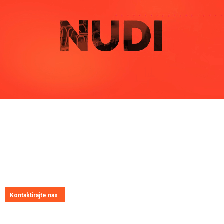
Pitajte nas
Uvijek ćemo vrlo rado odgovoriti na svako vaše pitanje, dilemu ili
novonastali problem
Kontaktirajte nas
Kontakt informacije