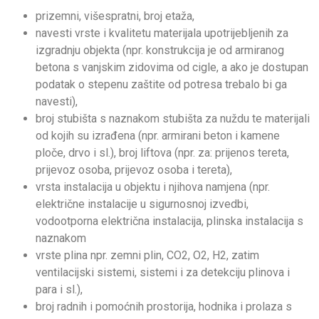
prizemni, višespratni, broj etaža,
navesti vrste i kvalitetu materijala upotrijebljenih za
izgradnju objekta (npr. konstrukcija je od armiranog
betona s vanjskim zidovima od cigle, a ako je dostupan
podatak o stepenu zaštite od potresa trebalo bi ga
navesti),
broj stubišta s naznakom stubišta za nuždu te materijali
od kojih su izrađena (npr. armirani beton i kamene
ploče, drvo i sl.), broj liftova (npr. za: prijenos tereta,
prijevoz osoba, prijevoz osoba i tereta),
vrsta instalacija u objektu i njihova namjena (npr.
električne instalacije u sigurnosnoj izvedbi,
vodootporna električna instalacija, plinska instalacija s
naznakom
vrste plina npr. zemni plin, CO2, O2, H2, zatim
ventilacijski sistemi, sistemi i za detekciju plinova i
para i sl.),
broj radnih i pomoćnih prostorija, hodnika i prolaza s