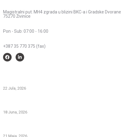
Adresa:
Magistralni put. MH4 zgrada u blizini BKC-a i Gradske Dvorane
75270 Živinice
Radno vrijeme:
Pon - Sub: 07:00 - 16:00
Telefon:
+387 35 770 375 (fax)
Savjeti i pomoć
Spriječimo požare na otvorenom – Zaštitimo prirodu i živote
22 Jula, 2026
PREVOZNI APARATI ZA GAŠENJE POŽARA – PRVA LINIJA
ODBRANE OD POŽARA
18 Juna, 2026
Gašenje požara zapaljivih tečnosti: šta treba znati i kako
pravilno reagovati
21 Maja, 2026