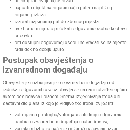
ne skupljati svoje lične stvari,
napustiti objekt na siguran način putem najbližeg
sigurnog izlaza,
izabrati najsigurniji put do zbornog mjesta,
na zbornom mjestu pričekati odgovornu osobu da obavi
prozivku,
biti dostupni odgovornoj osobi i ne vraćati se na mjesto
rada dok ne dobiju upute.
Postupak obavještenja o
izvanrednom događaju
Obavještenje i uzbunjivanje o izvanrednom događaju od
radnika i odgovornih osoba obavlja se na način utvrđen općim
aktom poslodavca i planom. Shema izvješćivanja treba biti
sastavni dio plana iz koje je vidljivo tko treba izvijestiti:
vatrogasnu postrojbu/vatrogasca ili drugu odgovornu
osobu o izvanrednom događaju unutar društva,
vanjsku službu za gašenje požara/spašavanje izvan