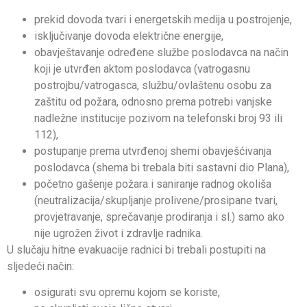
prekid dovoda tvari i energetskih medija u postrojenje,
isključivanje dovoda električne energije,
obavještavanje određene službe poslodavca na način
koji je utvrđen aktom poslodavca (vatrogasnu
postrojbu/vatrogasca, službu/ovlaštenu osobu za
zaštitu od požara, odnosno prema potrebi vanjske
nadležne institucije pozivom na telefonski broj 93 ili
112),
postupanje prema utvrđenoj shemi obavješćivanja
poslodavca (shema bi trebala biti sastavni dio Plana),
početno gašenje požara i saniranje radnog okoliša
(neutralizacija/skupljanje prolivene/prosipane tvari,
provjetravanje, sprečavanje prodiranja i sl.) samo ako
nije ugrožen život i zdravlje radnika.
U slučaju hitne evakuacije radnici bi trebali postupiti na
sljedeći način:
osigurati svu opremu kojom se koriste,