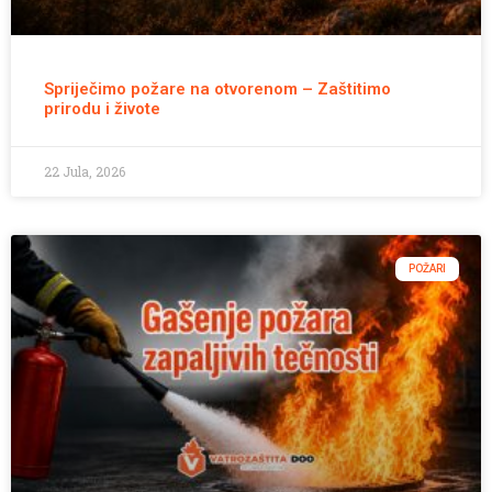
Spriječimo požare na otvorenom – Zaštitimo
prirodu i živote
22 Jula, 2026
POŽARI