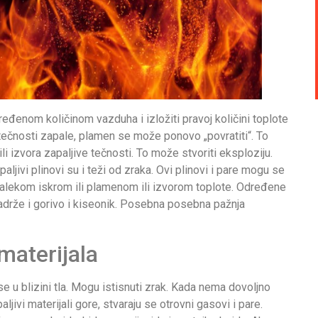
ređenom količinom vazduha i izložiti pravoj količini toplote
 tečnosti zapale, plamen se može ponovo „povratiti“. To
i izvora zapaljive tečnosti. To može stvoriti eksploziju.
ljivi plinovi su i teži od zraka. Ovi plinovi i pare mogu se
ti dalekom iskrom ili plamenom ili izvorom toplote. Određene
adrže i gorivo i kiseonik. Posebna posebna pažnja
materijala
se u blizini tla. Mogu istisnuti zrak. Kada nema dovoljno
ljivi materijali gore, stvaraju se otrovni gasovi i pare.