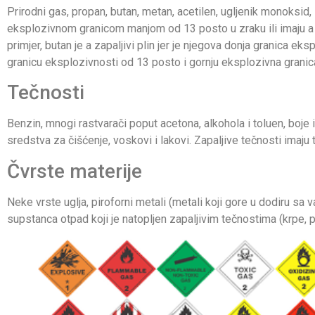
Prirodni gas, propan, butan, metan, acetilen, ugljenik monoksid,
eksplozivnom granicom manjom od 13 posto u zraku ili imaju a 
primjer, butan je a zapaljivi plin jer je njegova donja granica 
granicu eksplozivnosti od 13 posto i gornju eksplozivna granic
Tečnosti
Benzin, mnogi rastvarači poput acetona, alkohola i toluen, boje i
sredstva za čišćenje, voskovi i lakovi. Zapaljive tečnosti imaju
Čvrste materije
Neke vrste uglja, piroforni metali (metali koji gore u dodiru sa 
supstanca otpad koji je natopljen zapaljivim tečnostima (krpe, pap