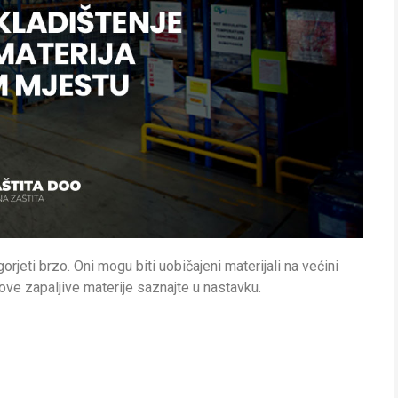
orjeti brzo. Oni mogu biti uobičajeni materijali na većini
iti ove zapaljive materije saznajte u nastavku.