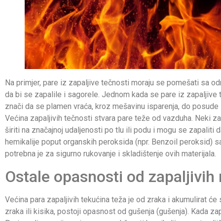
Na primjer, pare iz zapaljive tečnosti moraju se pomešati sa od
da bi se zapalile i sagorele. Jednom kada se pare iz zapaljive
znači da se plamen vraća, kroz mešavinu isparenja, do posude il
Većina zapaljivih tečnosti stvara pare teže od vazduha. Neki zapa
širiti na značajnoj udaljenosti po tlu ili podu i mogu se zapali
hemikalije poput organskih peroksida (npr. Benzoil peroksid) s
potrebna je za sigurno rukovanje i skladištenje ovih materijala.
Ostale opasnosti od zapaljivih 
Većina para zapaljivih tekućina teža je od zraka i akumulirat će 
zraka ili kisika, postoji opasnost od gušenja (gušenja). Kada zapa