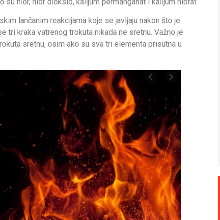
 su hlor, hlor dioksid, kalijum permanganat i kalijum hlorat.
jskim lančanim reakcijama koje se javljaju nakon što je
e tri kraka vatrenog trokuta nikada ne sretnu. Važno je
rokuta sretnu, osim ako su sva tri elementa prisutna u