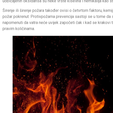
uobičajenih oksidansa su neke vrste kiselina i hemikalija kao što
Širenje ili širenje požara također ovisi o četvrtom faktoru, kemi
požar pokrenut. Protivpožarna prevencija sastoji se u tome da s
napomenuti da vatra neće uvijek započeti čak i kad se krakovi t
pravim količinama.