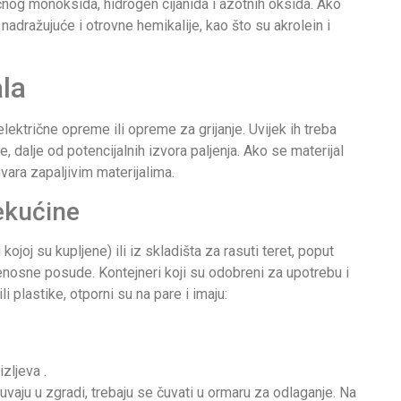
čnog monoksida, hidrogen cijanida i azotnih oksida. Ako
adražujuće i otrovne hemikalije, kao što su akrolein i
ala
 električne opreme ili opreme za grijanje. Uvijek ih treba
 dalje od potencijalnih izvora paljenja. Ako se materijal
vara zapaljivim materijalima.
tekućine
joj su kupljene) ili iz skladišta za rasuti teret, poput
ijenosne posude. Kontejneri koji su odobreni za upotrebu i
i plastike, otporni su na pare i imaju:
zljeva .
uvaju u zgradi, trebaju se čuvati u ormaru za odlaganje. Na