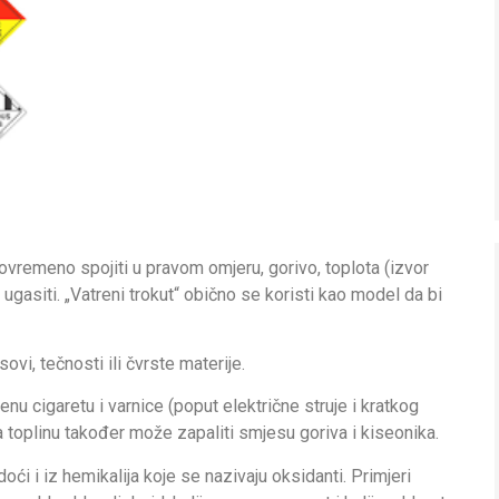
ovremeno spojiti u pravom omjeru, gorivo, toplota (izvor
e ugasiti. „Vatreni trokut“ obično se koristi kao model da bi
sovi, tečnosti ili čvrste materije.
jenu cigaretu i varnice (poput električne struje i kratkog
a toplinu također može zapaliti smjesu goriva i kiseonika.
oći i iz hemikalija koje se nazivaju oksidanti. Primjeri