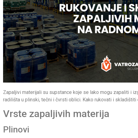
Zapaljivi materijali su supstance koje se lako mogu zapaliti i izg
radilišta u plinski, tečni i čvrsti oblici. Kako rukovati i skladišt
Vrste zapaljivih materija
Plinovi