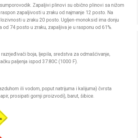
 sumporovodik. Zapaljivi plinovi su obično plinovi sa nižom
raspon zapaljivosti u zraku od najmanje 12 posto. Na
eksplozivnosti u zraku 20 posto. Ugljen-monoksid ima donju
a od 74 posto u zraku, zapaljiva je u rasponu od 61%.
 razrjeđivači boja, ljepila, sredstva za odmašćivanje,
 tačku paljenja ispod 37.80C (1000 F).
vazduhom ili vodom, poput natrijuma i kalijuma) čvrsta
ir, prosipati gornji proizvodi), barut, šibice.