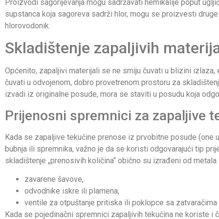
Proizvodi sagorijevanja mogu sadržavati hemikalije poput uglji
supstanca koja sagoreva sadrži hlor, mogu se proizvesti druge n
hlorovodonik.
Skladištenje zapaljivih materij
Općenito, zapaljivi materijali se ne smiju čuvati u blizini izlaza,
čuvati u odvojenom, dobro provetrenom prostoru za skladištenje,
izvadi iz originalne posude, mora se staviti u posudu koja odgo
Prijenosni spremnici za zapaljive 
Kada se zapaljive tekućine prenose iz prvobitne posude (one u ko
bubnja ili spremnika, važno je da se koristi odgovarajući tip pr
skladištenje „prenosivih količina“ obično su izrađeni od metala il
zavarene šavove,
odvodnike iskre ili plamena,
ventile za otpuštanje pritiska ili poklopce sa zatvaračima i
Kada se pojedinačni spremnici zapaljivih tekućina ne koriste i č