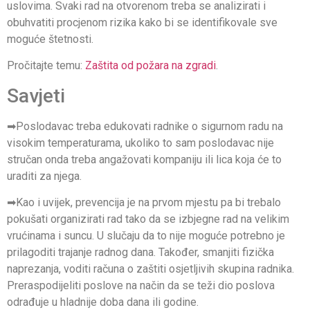
uslovima. Svaki rad na otvorenom treba se analizirati i
obuhvatiti procjenom rizika kako bi se identifikovale sve
moguće štetnosti.
Pročitajte temu:
Zaštita od požara na zgradi
.
Savjeti
➡
Poslodavac treba edukovati radnike o sigurnom radu na
visokim temperaturama, ukoliko to sam
poslodavac
nije
stručan onda treba angažovati kompaniju ili lica koja će to
uraditi za njega.
➡
Kao i uvijek,
prevencija
je na prvom mjestu pa bi trebalo
pokušati organizirati rad tako da se izbjegne rad na velikim
vrućinama i suncu. U slučaju da to nije moguće potrebno je
prilagoditi trajanje radnog dana. Također, smanjiti fizička
naprezanja, voditi računa o zaštiti osjetljivih skupina radnika.
Preraspodijeliti poslove na način da se teži dio poslova
odrađuje u hladnije doba dana ili godine.