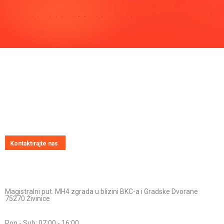
Pitajte nas
Uvijek ćemo vrlo rado odgovoriti na svako vaše pitanje, dilemu ili
novonastali problem
Kontaktirajte nas
Kontakt informacije
Adresa:
Magistralni put. MH4 zgrada u blizini BKC-a i Gradske Dvorane
75270 Živinice
Radno vrijeme:
Pon - Sub: 07:00 - 16:00