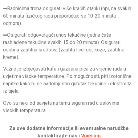
➡
Radnicima treba osigurati više kraćih stanki (npr, na svakih
60 minuta fizičkog rada preporučuje se 10-20 minuta
odmora).
➡
Osigurati odgovarajući unos tekućine (jedna čaša
rashlađene tekućine svakih 15 do 20 minuta). Osigurati
osobna zaštitna sredstva (zaštita lice, oči, kože, zaštitne
kreme).
Važno je izbjegavati kafu i
gazirana
pića za vrijeme rada u
uvjetima visoke temperature. Po mogućnosti, piti izotonične
napitke kako bi se nadomjestio gubitak tekućine i elektrolita
iz tijela.
Ovo su neki od savjeta na temu siguran rad u uslovima
visokih temperatura.
Za sve dodatne informacije ili eventualne narudžbe
kontaktirajte nas i
Viberom