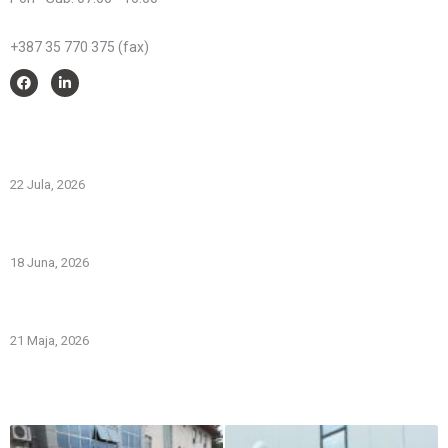
Telefon:
+387 35 770 375 (fax)
Savjeti i pomoć
Spriječimo požare na otvorenom – Zaštitimo prirodu i živote
22 Jula, 2026
PREVOZNI APARATI ZA GAŠENJE POŽARA – PRVA LINIJA
ODBRANE OD POŽARA
18 Juna, 2026
Gašenje požara zapaljivih tečnosti: šta treba znati i kako
pravilno reagovati
21 Maja, 2026
Iz naše galerije