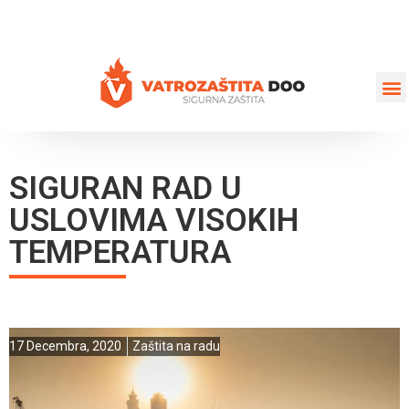
+387 35 77 03 75
vatrozastita@hotmail.com
SIGURAN RAD U
USLOVIMA VISOKIH
TEMPERATURA
17 Decembra, 2020
Zaštita na radu