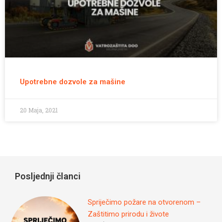
Upotrebne dozvole za mašine
20 Maja, 2021
Posljednji članci
Spriječimo požare na otvorenom –
Zaštitimo prirodu i živote