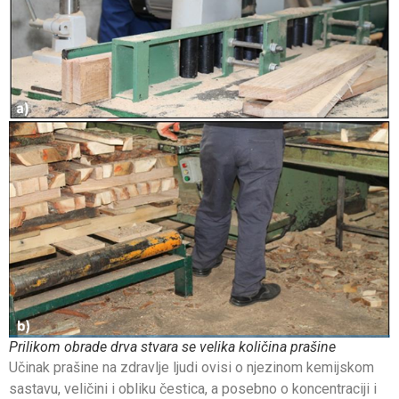
Prilikom obrade drva stvara se velika količina prašine
Učinak prašine na zdravlje ljudi ovisi o njezinom kemijskom
sastavu, veličini i obliku čestica, a posebno o koncentraciji i