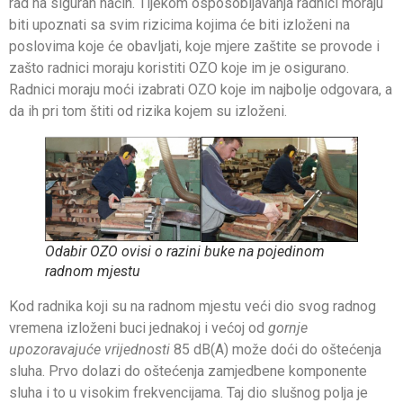
rad na siguran način. Tijekom osposobljavanja radnici moraju
biti upoznati sa svim rizicima kojima će biti izloženi na
poslovima koje će obavljati, koje mjere zaštite se provode i
zašto radnici moraju koristiti OZO koje im je osigurano.
Radnici moraju moći izabrati OZO koje im najbolje odgovara, a
da ih pri tom štiti od rizika kojem su izloženi.
Odabir OZO ovisi o razini buke na pojedinom
radnom mjestu
Kod radnika koji su na radnom mjestu veći dio svog radnog
vremena izloženi buci jednakoj i većoj od
gornje
upozoravajuće vrijednosti
85 dB(A) može doći do oštećenja
sluha. Prvo dolazi do oštećenja zamjedbene komponente
sluha i to u visokim frekvencijama. Taj dio slušnog polja je