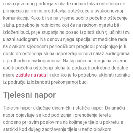
izvan govornog područja sluha te radnici takva oštećenja ne
primjećuju jer im ne predstavlja poteškoće u svakodnevnoj
komunikaciji. Kako bi se na vrijeme uočilo početno oštećenje
sluha, potrebno je radnicima koji će na radnom mjestu biti
izloženi buci, prije stupanja na posao ispitati sluh tj. učiniti tzv.
ulazni audiogram. Na osnovu njega specijalist medicine rada
na svakom sljedećem periodičkom pregledu procjenjuje je li
došlo do oštećenja sluha uspoređujući novi nalaz audiograma
s prethodnim audiogramima. Na taj način se mogu na vrijeme
uočiti početna oštećenja sluha te poduzeti potrebne dodatne
mjere
zaštite na radu
ili ukoliko je to potrebno, ukloniti radnika
iz područja izloženosti prekomjernoj buci.
Tjelesni napor
Tjelesni napor uključuje dinamički i statički napor. Dinamički
napor pojavljuje se kod podizanja i prenošenja tereta,
odnosno pri svim poslovima na kojima je tijelo u pokretu, a
statički kod duljeg zadržavanja tijela u nefiziološkom