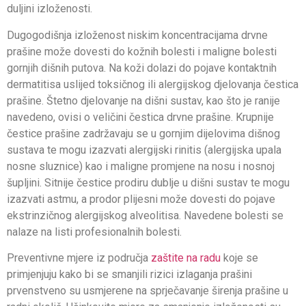
duljini izloženosti.
Dugogodišnja izloženost niskim koncentracijama drvne
prašine može dovesti do kožnih bolesti i maligne bolesti
gornjih dišnih putova. Na koži dolazi do pojave kontaktnih
dermatitisa uslijed toksičnog ili alergijskog djelovanja čestica
prašine. Štetno djelovanje na dišni sustav, kao što je ranije
navedeno, ovisi o veličini čestica drvne prašine. Krupnije
čestice prašine zadržavaju se u gornjim dijelovima dišnog
sustava te mogu izazvati alergijski rinitis (alergijska upala
nosne sluznice) kao i maligne promjene na nosu i nosnoj
šupljini. Sitnije čestice prodiru dublje u dišni sustav te mogu
izazvati astmu, a prodor plijesni može dovesti do pojave
ekstrinzičnog alergijskog alveolitisa. Navedene bolesti se
nalaze na listi profesionalnih bolesti.
Preventivne mjere iz područja
zaštite na radu
koje se
primjenjuju kako bi se smanjili rizici izlaganja prašini
prvenstveno su usmjerene na sprječavanje širenja prašine u