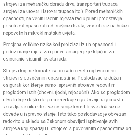
strojevi za mehaničku obradu drva, transporteri trupaca,
strojevi za utovar i istovar trupaca itd.). Pored mehaničkih
opasnosti, na većini radnih mjesta rad u pilani predstavlja i
prisutnost opasnosti od prašine drveta, visokih razina buke i
nepovoljnih mikroklimatskih uvjeta.
Procjena veličine rizika koji proizlazi iz tih opasnosti i
poduzimanje mjera za njihovo smanjenje je ključno za
osiguranje sigurnih uvjeta rada.
Strojevi koji se koriste za preradu drveta uglavnom su
strojevi s povećanim opasnostima. Poslodavac je dužan
osigurati korištenje samo ispravnih strojeva redovitim
pregledom istih (dnevni, tjedni, mjesečni). Ako se pregledom
utvrdi da je došlo do promjena koje ugrožavaju sigurnost i
zdravlje radnika stroj se ne smije koristiti sve dok se ne
dovede u ispravno stanje. Isto tako poslodavac je obvezan
redovito u skladu sa Zakonom obavljati ispitivanje svih
strojeva koji spadaju u strojeve s povećanim opasnostima od