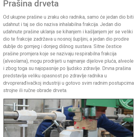
Prašina drveta
Od ukupne prašine u zraku oko radnika, samo će jedan dio biti
udahnut i taj se dio naziva inhalabilna frakcija. Jedan dio
udahnute prašine uklanja se kihanjem i kašljanjem jer se veliki
dio te frakcije zadržava u nosnoj šupljini, a jedan dio prodire
dublje do gornjeg i donjeg dišnog sustava. Sitne čestice
prašine promjera koje se nazivaju respirabilna frakcija
(alveolarna), mogu prodrijeti u najmanje dijelove pluća, alveole
i zbog toga su najopasnije po ljudsko zdravlje. Drvna prašina
predstavlja veliku opasnost po zdravlje radnika u
drvoprerađivačkoj industriji u gotovo svim radnim postupcima
strojne ili ručne obrade drveta.