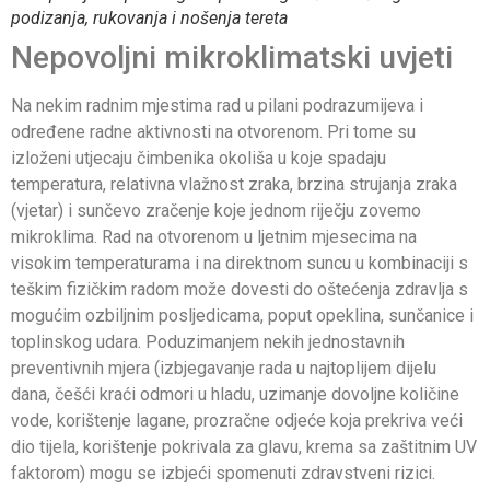
podizanja, rukovanja i nošenja tereta
Nepovoljni mikroklimatski uvjeti
Na nekim radnim mjestima rad u pilani podrazumijeva i
određene radne aktivnosti na otvorenom. Pri tome su
izloženi utjecaju čimbenika okoliša u koje spadaju
temperatura, relativna vlažnost zraka, brzina strujanja zraka
(vjetar) i sunčevo zračenje koje jednom riječju zovemo
mikroklima. Rad na otvorenom u ljetnim mjesecima na
visokim temperaturama i na direktnom suncu u kombinaciji s
teškim fizičkim radom može dovesti do oštećenja zdravlja s
mogućim ozbiljnim posljedicama, poput opeklina, sunčanice i
toplinskog udara. Poduzimanjem nekih jednostavnih
preventivnih mjera (izbjegavanje rada u najtoplijem dijelu
dana, češći kraći odmori u hladu, uzimanje dovoljne količine
vode, korištenje lagane, prozračne odjeće koja prekriva veći
dio tijela, korištenje pokrivala za glavu, krema sa zaštitnim UV
faktorom) mogu se izbjeći spomenuti zdravstveni rizici.