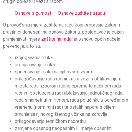
drugih bolesti u vezi s radom.
Osnove sigurnosti – Osnove zaštite na radu
U provođenju mjera zaštite na radu koje propisuje Zakon i
pravilnici doneseni na osnovu Zakona, poslodavac je dužan
primjenjivati mjere
zaštite na radu
na osnovu općih načela
prevencije, a to su:
izbjegavanje rizika
procjenjivanje rizika
sprječavanje rizika na njihovom izvoru
prilagođavanje rada radnicima u vezi s oblikovanjem
mjesta rada, izborom radne opreme te načinom rada i
radnim postupcima radi ublažavanja jednoličnog rada,
rada s nametnutim ritmom, rada po učinku u određenom
vremenu (normirani rad) te ostalih napora s ciljem
smanjenja njihovog štetnog učinka na zdravlje
prilagođavanja tehničkom napretku
zamjena opasnog neopasnim ili manje opasnim