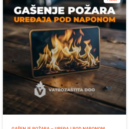
GAŠENJE POŽARA – UREĐAJ POD NAPONOM