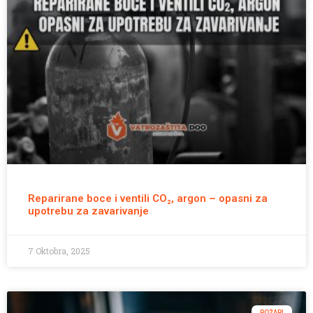
Reparirane boce i ventili CO₂, argon – opasni za
upotrebu za zavarivanje
7 Oktobra, 2025
POŽARI