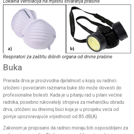
Lokalna ventilacija na mjestu stvaranja prašine
Respiratori za zaštitu dišnih organa od drvne prašine
Buka
Prerada drva je proizvodna djelatnost u kojoj su radnici
izloženi i povećanim razinama buke što može dovesti do
profesionalne bolesti. Kada je u pitanju rad u pilani većina
radnika, posebno rukovatelji strojeva za mehaničku obradu
drva, izloženi su dnevnoj buci koja je u prosjeku veća od
gornje upozoravajuće vrijednosti
od 85 dB(A).
Zakonom je propisano da radnici moraju biti osposobljeni za