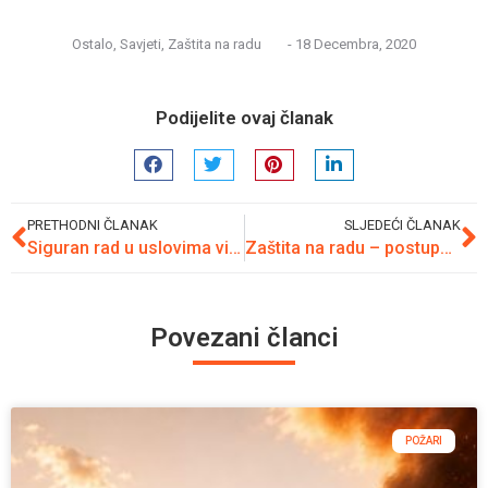
Ostalo
,
Savjeti
,
Zaštita na radu
-
18 Decembra, 2020
Podijelite ovaj članak
PRETHODNI ČLANAK
SLJEDEĆI ČLANAK
Siguran rad u uslovima visokih temperatura
Zaštita na radu – postupak u slučaju opasnosti u kotlovnici
Povezani članci
POŽARI