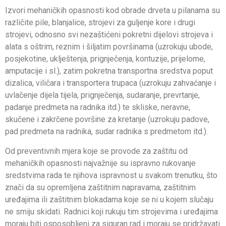
Izvori mehaničkih opasnosti kod obrade drveta u pilanama su
različite pile, blanjalice, strojevi za guljenje kore i drugi
strojevi, odnosno svi nezaštićeni pokretni dijelovi strojeva i
alata s oštrim, reznim i šiljatim površinama (uzrokuju ubode,
posjekotine, uklještenja, prignječenja, kontuzije, prijelome,
amputacije i sl.), zatim pokretna transportna sredstva poput
dizalica, viličara i transportera trupaca (uzrokuju zahvaćanje i
uvlačenje dijela tijela, prignječenja, sudaranje, prevrtanje,
padanje predmeta na radnika itd.) te skliske, neravne,
skučene i zakrčene površine za kretanje (uzrokuju padove,
pad predmeta na radnika, sudar radnika s predmetom itd.).
Od preventivnih mjera koje se provode za zaštitu od
mehaničkih opasnosti najvažnije su ispravno rukovanje
sredstvima rada te njihova ispravnost u svakom trenutku, što
znači da su opremljena zaštitnim napravama, zaštitnim
uređajima ili zaštitnim blokadama koje se ni u kojem slučaju
ne smiju skidati. Radnici koji rukuju tim strojevima i uređajima
moraju biti osposobljeni za siguran rad i moraju se pridržavati