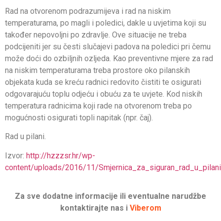
Rad na otvorenom podrazumijeva i rad na niskim
temperaturama, po magli i poledici, dakle u uvjetima koji su
također nepovoljni po zdravlje. Ove situacije ne treba
podcijeniti jer su česti slučajevi padova na poledici pri čemu
može doći do ozbiljnih ozljeda. Kao preventivne mjere za rad
na niskim temperaturama treba prostore oko pilanskih
objekata kuda se kreću radnici redovito čistiti te osigurati
odgovarajuću toplu odjeću i obuću za te uvjete. Kod niskih
temperatura radnicima koji rade na otvorenom treba po
mogućnosti osigurati topli napitak (npr. čaj).
Rad u pilani.
Izvor:
http://hzzzsr.hr/wp-
content/uploads/2016/11/Smjernica_za_siguran_rad_u_pilani
Za sve dodatne informacije ili eventualne narudžbe
kontaktirajte nas i
Viberom