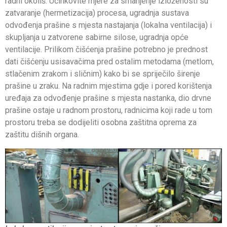
radni okoliš. Učinkovite mjere za smanjenje izloženosti su
zatvaranje (hermetizacija) procesa, ugradnja sustava
odvođenja prašine s mjesta nastajanja (lokalna ventilacija) i
skupljanja u zatvorene sabirne silose, ugradnja opće
ventilacije. Prilikom čišćenja prašine potrebno je prednost
dati čišćenju usisavačima pred ostalim metodama (metlom,
stlačenim zrakom i sličnim) kako bi se spriječilo širenje
prašine u zraku. Na radnim mjestima gdje i pored korištenja
uređaja za odvođenje prašine s mjesta nastanka, dio drvne
prašine ostaje u radnom prostoru, radnicima koji rade u tom
prostoru treba se dodijeliti osobna zaštitna oprema za
zaštitu dišnih organa.