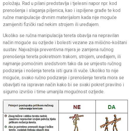
položaju. Rad u pilani predstavlja i tjelesni napor npr. kod
prenošenja i slaganja piljenica, kao i ispiljene građe te kod
ručne manipulacije drvnim materijalom kada nije moguće
zamijeniti fizički rad nekim strojem ili uređajem.
Ukoliko se ručna manipulacija tereta obavlja na nepravilan
način moguće su ozljede i bolesti vezane za mišićno-koštani
sustav. Najvažnija preventivna mjera je zamjena ručnog
prenošenja tereta pokretnom trakom, strojem, uređajem, ili
najmanje pomoćnim sredstvom tako da se umjesto ručnog
podizanja i nošenja tereta isti gura ili vuče. Ukoliko to nije
moguće, svako ručno podizanje i prenošenje tereta mora se
obavljati na ispravan način kako bi se svaki pokret pravilno i
sigurno izvršio i time umanjila mogućnost ozljede.