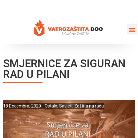
+387 35 77 03 75
vatrozastita@hotmail.com
SMJERNICE ZA SIGURAN
RAD U PILANI
18 Decembra, 2020
Ostalo
,
Savjeti
,
Zaštita na radu